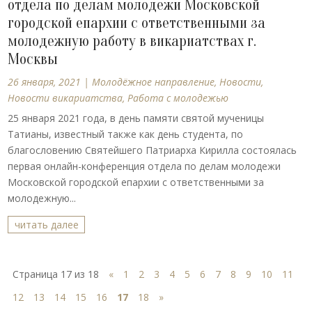
отдела по делам молодежи Московской
городской епархии с ответственными за
молодежную работу в викариатствах г.
Москвы
26 января, 2021
|
Молодёжное направление
,
Новости
,
Новости викариатства
,
Работа с молодежью
25 января 2021 года, в день памяти святой мученицы
Татианы, известный также как день студента, по
благословению Святейшего Патриарха Кирилла состоялась
первая онлайн-конференция отдела по делам молодежи
Московской городской епархии с ответственными за
молодежную...
читать далее
Страница 17 из 18
«
1
2
3
4
5
6
7
8
9
10
11
12
13
14
15
16
17
18
»