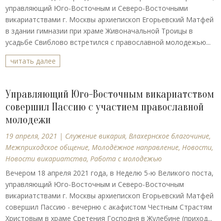
управляющий Юго-Восточным и Северо-Восточными
викариатствами г. Москвы архиепископ Егорьевский Матфей
в здании гимназии при храме Живоначальной Троицы в
усадьбе Свиблово встретился с православной молодежью...
читать далее
Управляющий Юго-Восточным викариатством
совершил Пассию с участием православной
молодежи
19 апреля, 2021
|
Cлужение викария
,
Влахернское благочиние
,
Межприходское общение
,
Молодёжное направление
,
Новости
,
Новости викариатства
,
Работа с молодежью
Вечером 18 апреля 2021 года, в Неделю 5-ю Великого поста,
управляющий Юго-Восточным и Северо-Восточным
викариатствами г. Москвы архиепископ Егорьевский Матфей
совершил Пассию - вечерню с акафистом Честным Страстям
Христовым в храме Сретения Господня в Жулебине (приход...