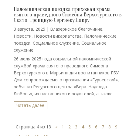
Паломническая поездка прихожан храма
святого праведного Симеона Верхотурского в
Свято-Троицкую Сергиеву Лавру
3 августа, 2025
|
Влахернское благочиние
,
Новости
,
Новости викариатства
,
Паломнические
поездки
,
Социальное служение
,
Социальное
служение
26 июля 2025 года социальной паломнической
службой храма святого праведного Симеона
Верхотурского в Марьинн для воспитанников ГБУ
Дом сопровождаемого проживания «Гурьевский»,
ребят из Ресурсного центра «Вера. Надежда.
Любовь», их наставников и родителей, а также...
читать далее
Страница 4 из 13
«
1
2
3
4
5
6
7
8
9