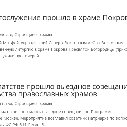
гослужение прошло в храме Покро
овости
,
Строящиеся храмы
кий Матфей, управляющий Северо-Восточным и Юго-Восточным
твенную литургию в храме Покрова Пресвятой Богородицы (прих
лужили протоиерей...
иатстве прошло выездное совещан
ьства православных храмов
атства
,
Строящиеся храмы
ариатстве состоялось выездное совещание по Программе
де Москве. Мероприятие возглавил советник Патриарха по вопр
 ФС РФ В.И. Ресин. В...