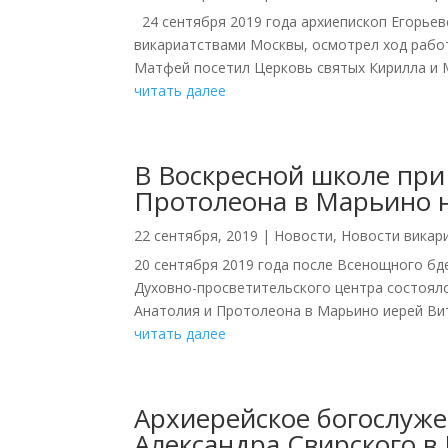
24 сентября 2019 года архиепископ Егорь
викариатствами Москвы, осмотрел ход рабо
Матфей посетил Церковь святых Кирилла и М
читать далее
В Воскресной школе при
Протолеона в Марьино 
22 сентября, 2019
|
Новости
,
Новости викар
20 сентября 2019 года после Всенощного бд
Духовно-просветительского центра состоял
Анатолия и Протолеона в Марьино иерей Вит
читать далее
Архиерейское богослуже
Александра Свирского в