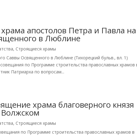
 храма апостолов Петра и Павла на
вященного в Люблине
атства
,
Строящиеся храмы
го Саввы Освященного в Люблине (Тихорецкий бульв., вл. 1)
о совещания по Программе строительства православных храмов 
тник Патриарха по вопросам...
священие храма благоверного князя
а Волжском
атства
,
Строящиеся храмы
совещания по Программе строительства православных храмов в