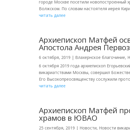
городе Москве посетили новопостроенный х
Волжском. По словам настоятеля иерея Кири
читать далее
Архиепископ Матфей осв
Апостола Андрея Перво
6 октября, 2019
|
Влахернское благочиние
,
Н
6 октября 2019 года архиепископ Егорьевс
викариатствами Москвы, совершил Божестве
Его Высокопреосвященству сослужили протои
читать далее
Архиепископ Матфей пр
храмов в ЮВАО
25 сентября, 2019
|
Новости
,
Новости викар