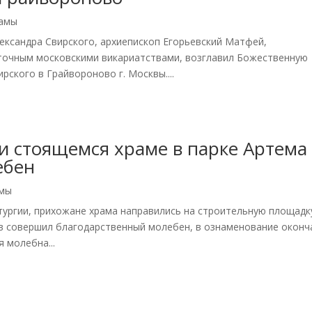
рамы
Александра Свирского, архиепископ Егорьевский Матфей,
очным московскими викариатствами, возглавил Божественную
ирского в Грайвороново г. Москвы....
ри стоящемся храме в парке Артема
ебен
амы
ургии, прихожане храма направились на строительную площадк
ов совершил благодарственный молебен, в ознаменование оконч
 молебна...