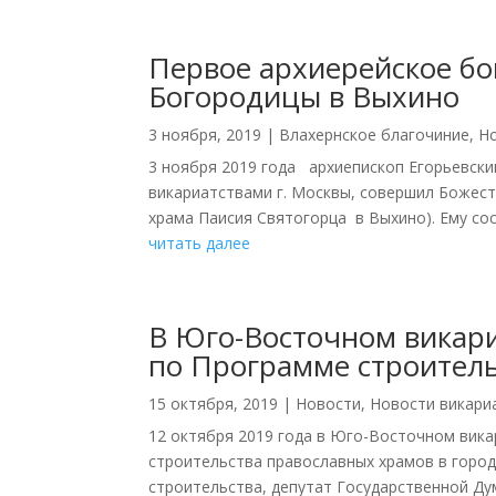
Первое архиерейское бо
Богородицы в Выхино
3 ноября, 2019
|
Влахернское благочиние
,
Н
3 ноября 2019 года архиепископ Егорьевс
викариатствами г. Москвы, совершил Божес
храма Паисия Святогорца в Выхино). Ему сос
читать далее
В Юго-Восточном викар
по Программе строител
15 октября, 2019
|
Новости
,
Новости викари
12 октября 2019 года в Юго-Восточном вик
строительства православных храмов в горо
строительства, депутат Государственной Думы