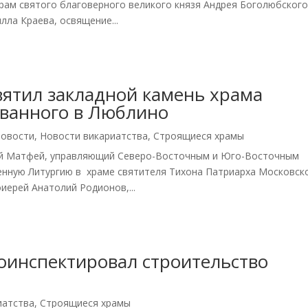
рам святого благоверного великого князя Андрея Боголюбского
лла Краева, освящение...
ятил закладной камень храма
званного в Люблино
овости
,
Новости викариатства
,
Строящиеся храмы
кий Матфей, управляющий Северо-Восточным и Юго-Восточным
нную Литургию в храме святителя Тихона Патриарха Московско
ерей Анатолий Родионов,...
оинспектировал строительство
иатства
,
Строящиеся храмы