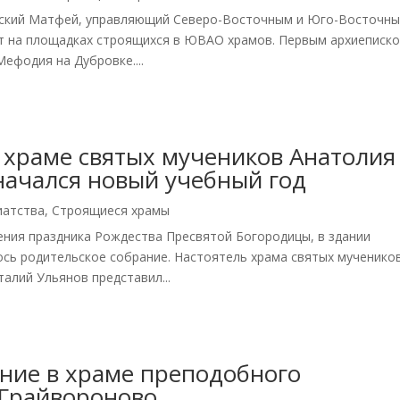
евский Матфей, управляющий Северо-Восточным и Юго-Восточн
т на площадках строящихся в ЮВАО храмов. Первым архиеписк
ефодия на Дубровке....
 храме святых мучеников Анатолия
начался новый учебный год
иатства
,
Строящиеся храмы
ения праздника Рождества Пресвятой Богородицы, в здании
ось родительское собрание. Настоятель храма святых мученико
алий Ульянов представил...
ние в храме преподобного
 Грайвороново