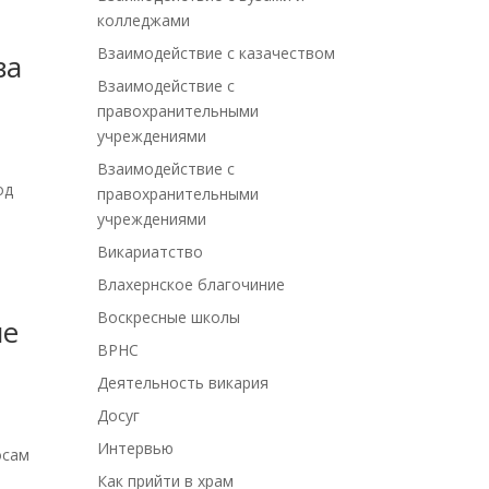
колледжами
Взаимодействие с казачеством
ва
Взаимодействие с
правохранительными
учреждениями
Взаимодействие с
од
правохранительными
учреждениями
Викариатство
Влахернское благочиние
Воскресные школы
ие
ВРНС
Деятельность викария
Досуг
Интервью
осам
Как прийти в храм