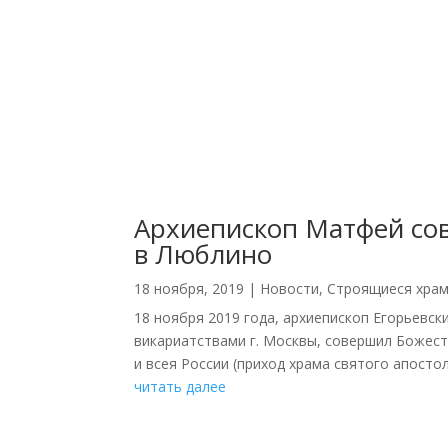
Архиепископ Матфей сов
в Люблино
18 ноября, 2019
|
Новости
,
Строящиеся хра
18 ноября 2019 года, архиепископ Егорьев
викариатствами г. Москвы, совершил Божес
и всея России (приход храма святого апосто
читать далее