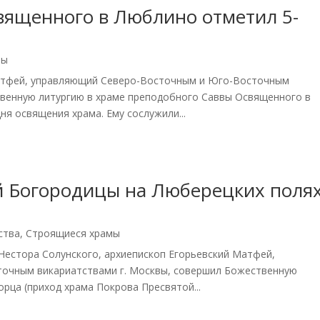
вященного в Люблино отметил 5-
мы
Матфей, управляющий Северо-Восточным и Юго-Восточным
твенную литургию в храме преподобного Саввы Освященного в
ня освящения храма. Ему сослужили...
й Богородицы на Люберецких поля
ства
,
Строящиеся храмы
 Нестора Солунского, архиепископ Егорьевский Матфей,
очным викариатствами г. Москвы, совершил Божественную
рца (приход храма Покрова Пресвятой...