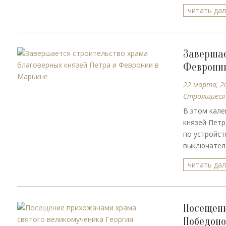
читать да
Завершае
Февронии
22 марта, 2
Строящиеся
В этом кале
князей Петр
по устройст
выключателей
читать да
Посещени
Победоно