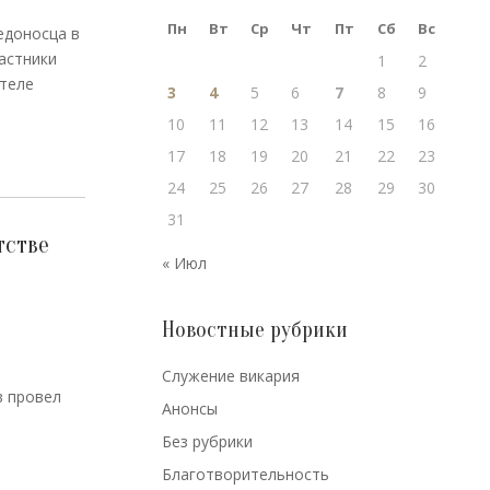
Пн
Вт
Ср
Чт
Пт
Сб
Вс
едоносца в
астники
1
2
ателе
3
4
5
6
7
8
9
10
11
12
13
14
15
16
17
18
19
20
21
22
23
24
25
26
27
28
29
30
31
тстве
« Июл
Новостные рубрики
Cлужение викария
в провел
Анонсы
Без рубрики
Благотворительность