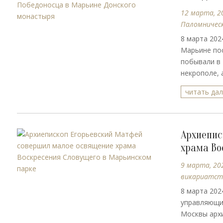
12 марта, 2
Паломническ
8 марта 202
Марьине по
побывали в 
некрополе, 
читать да
Архиепис
храма Во
9 марта, 20
викариатст
8 марта 202
управляющи
Москвы арх