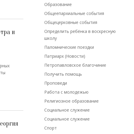
Образование
Общеепархиальные события
Общецерковные события
тра и
Определить ребёнка в воскресную
школу
Паломнические поездки
Патриарх (Новости)
Петропавловское благочиние
ерных
оты
Получить помощь
Проповеди
Работа с молодежью
Религиозное образование
Социальное служение
Социальное служение
еоргия
Спорт