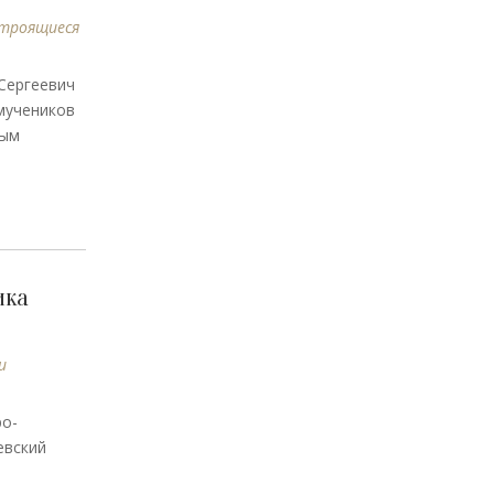
троящиеся
Сергеевич
мучеников
ным
ика
и
ро-
евский