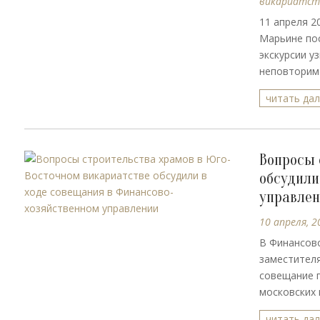
викариатст
11 апреля 2
Марьине пос
экскурсии у
неповторимо
читать да
Вопросы 
обсудили
управле
10 апреля, 2
В Финансово
заместителя
совещание 
московских 
читать да