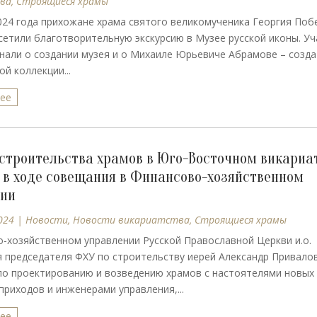
ва
,
Строящиеся храмы
024 года прихожане храма святого великомученика Георгия Поб
етили благотворительную экскурсию в Музее русской иконы. Уч
знали о создании музея и о Михаиле Юрьевиче Абрамове – созд
й коллекции...
лее
строительства храмов в Юго-Восточном викариа
 в ходе совещания в Финансово-хозяйственном
нии
024
|
Новости
,
Новости викариатства
,
Строящиеся храмы
-хозяйственном управлении Русской Православной Церкви и.о.
 председателя ФХУ по строительству иерей Александр Привало
по проектированию и возведению храмов с настоятелями новых
приходов и инженерами управления,...
лее