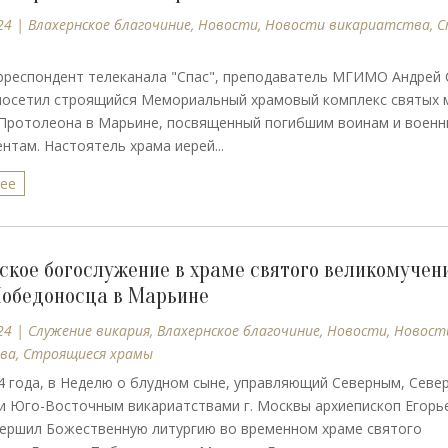
24
|
Влахернское благочиние
,
Новости
,
Новости викариатства
,
С
рреспондент телеканала "Спас", преподаватель МГИМО Андрей 
посетил строящийся Мемориальный храмовый комплекс святых 
 Протолеона в Марьине, посвященный погибшим воинам и воен
нтам. Настоятель храма иерей...
лее
ское богослужение в храме святого великомучен
Победоносца в Марьине
24
|
Cлужение викария
,
Влахернское благочиние
,
Новости
,
Новост
ва
,
Строящиеся храмы
4 года, в Неделю о блудном сыне, управляющий Северным, Севе
и Юго-Восточным викариатствами г. Москвы архиепископ Егорь
ершил Божественную литургию во временном храме святого