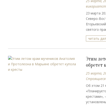
25 марта, 2
викариатст
23 марта 20
Северо-Вос
Егорьевский
святого пра
читать да
Этим лет
обретет 
25 марта, 2
Строящиеся
Об этом 21 
«Планируетс
крестами», 
установлены