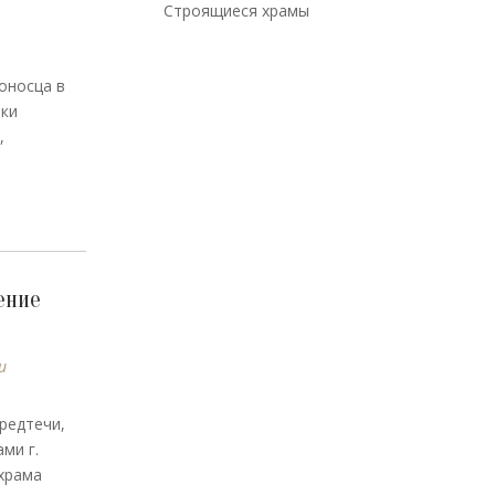
Строящиеся храмы
оносца в
ки
,
ение
и
редтечи,
ми г.
храма