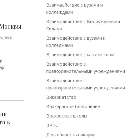
Взаимдействие с вузами и
коллеждами
Взаимодействие с Вооруженными
 Москвы
Силами
щиеся
Взаимодействие с вузами и
колледжами
Взаимодействие с казачеством
к
Взаимодействие с
РФ
правохранительными учреждениями
Взаимодействие с
правохранительными учреждениями
Викариатство
Влахернское благочиние
чин
Воскресные школы
го в
ВРНС
Деятельность викария