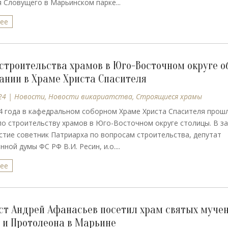
 Словущего в Марьинском парке...
лее
строительства храмов в Юго-Восточном округе о
ании в Храме Христа Спасителя
24
|
Новости
,
Новости викариатства
,
Строящиеся храмы
4 года в кафедральном соборном Храме Христа Спасителя прош
о строительству храмов в Юго-Восточном округе столицы. В з
стие советник Патриарха по вопросам строительства, депутат
ной думы ФС РФ В.И. Ресин, и.о....
лее
т Андрей Афанасьев посетил храм святых муче
 и Протолеона в Марьине