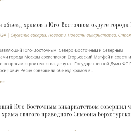
я объезд храмов в Юго-Восточном округе города
024
|
Cлужение викария
,
Новости
,
Новости викариатства
,
Строя
правляющий Юго-Восточным, Северо-Восточным и Северным
ами города Москвы архиепископ Егорьевский Матфей и советни
о вопросам строительства, депутат Государственной Думы ФС 
сифович Ресин совершили объезд храмов в...
лее
щий Юго-Восточным викариатством совершил 
 храма святого праведного Симеона Верхотурско