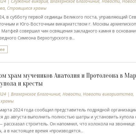
024
|
Cлужение викария
,
Влахернское благочиние
,
Новости
,
Новос
ва
,
Строящиеся храмы
24, в субботу первой седмицы Великого поста, управляющий Се
точным и Юго-Восточным викариатством г. Москвы архиеписко
 Матфей совершил чин освящения закладного камня в основани
ведного Симеона Верхотурского в...
лее
ом храм мучеников Анатолия и Протолеона в Ма
купола и кресты
024
|
Влахернское благочиние
,
Новости
,
Новости викариатства
,
 храмы
марта 2024 года сообщил представитель подрядной организации
я до августа выполнить полностью шатры и установить купола 
— рассказал строитель. Он напомнил, что колокола на звоннице
, а в настоящее время «производятся...