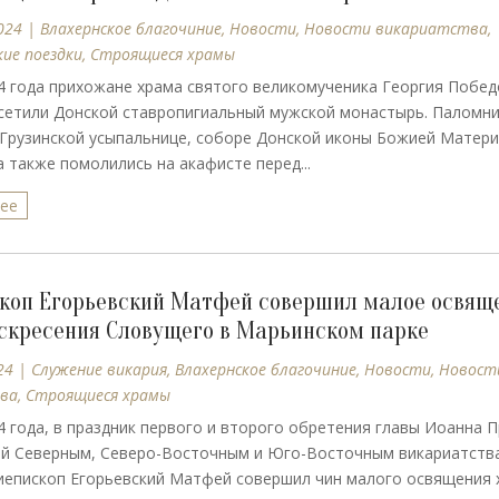
024
|
Влахернское благочиние
,
Новости
,
Новости викариатства
,
ие поездки
,
Строящиеся храмы
4 года прихожане храма святого великомученика Георгия Побед
сетили Донской ставропигиальный мужской монастырь. Паломни
Грузинской усыпальнице, соборе Донской иконы Божией Матери
а также помолились на акафисте перед...
лее
коп Егорьевский Матфей совершил малое освящ
скресения Словущего в Марьинском парке
24
|
Cлужение викария
,
Влахернское благочиние
,
Новости
,
Новост
ва
,
Строящиеся храмы
4 года, в праздник первого и второго обретения главы Иоанна П
й Северным, Северо-Восточным и Юго-Восточным викариатства
иепископ Егорьевский Матфей совершил чин малого освящения 