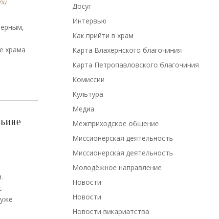
ти
Досуг
Интервью
верным,
Как прийти в храм
п
е храма
Карта Влахернского благочиния
Карта Петропавловского благочиния
Комиссии
Культура
Медиа
рьине
Межприходское общение
Миссионерская деятельность
Миссионерская деятельность
Молодёжное направление
.
Новости
с
Новости
 уже
Новости викариатства