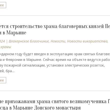
лее
тся строительство храма благоверных князей Пе
 в Марьине
024
|
Влахернское благочиние
,
Новости
,
Новости викариатства
,
 храмы
ндарном году будет введен в эксплуатацию храм святых благов
а и Февронии в Марьине. Сейчас время на объекте ведутся раб
ву пожарной сигнализации, установке электрических розеток,
, бра....
лее
е прихожанами храма святого великомученика Г
сца в Марьине Донского монастыря