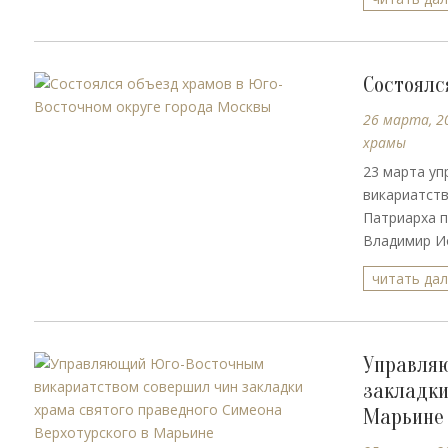
Состоялс
26 марта, 2
храмы
23 марта у
викариатств
Патриарха п
Владимир Ио
читать да
Управляю
закладки
Марьине