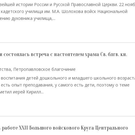
вейшей истории России и Русской Православной Церкви. 22 ноя
 кадетского училища им. М.А. Шолохова войск Национальной
нию духовника училища,...
 состоялась встреча с настоятелем храма Св. блгв. кн.
тства
,
Петропавловское благочиние
 воспитания детей дошкольного и младшего школьного возраст
есть опыт преподавания, у самого есть дети, поэтому о теме
етил иерей Кирилл...
 работе XXII Большого войскового Круга Центрального