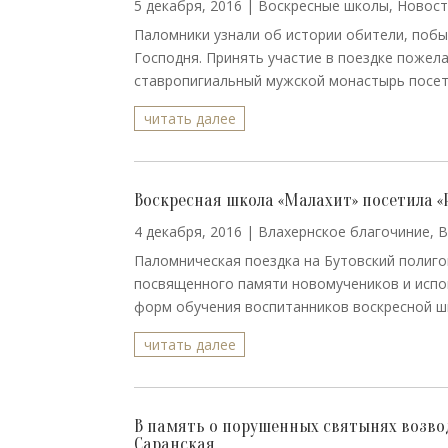
5 декабря, 2016
|
Воскресные школы
,
Новост
Паломники узнали об истории обители, поб
Господня. Принять участие в поездке пожел
ставропигиальный мужской монастырь посети
читать далее
Воскресная школа «Малахит» посетила «
4 декабря, 2016
|
Влахернское благочиние
,
В
Паломническая поездка на Бутовский полиго
посвященного памяти новомучеников и испо
форм обучения воспитанников воскресной шк
читать далее
В память о порушенных святынях возво
Саранская