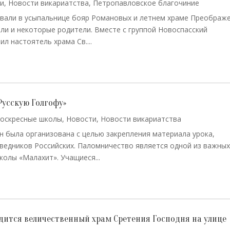
и
,
Новости викариатства
,
Петропавловское благочиние
ывали в усыпальнице бояр Романовых и летнем храме Преображ
али и некоторые родители. Вместе с группой Новоспасский
л настоятель храма Св....
Русскую Голгофу»
оскресные школы
,
Новости
,
Новости викариатства
н была организована с целью закрепления материала урока,
ведников Российских. Паломничество является одной из важны
олы «Малахит». Учащиеся...
дится величественный храм Сретения Господня на улице