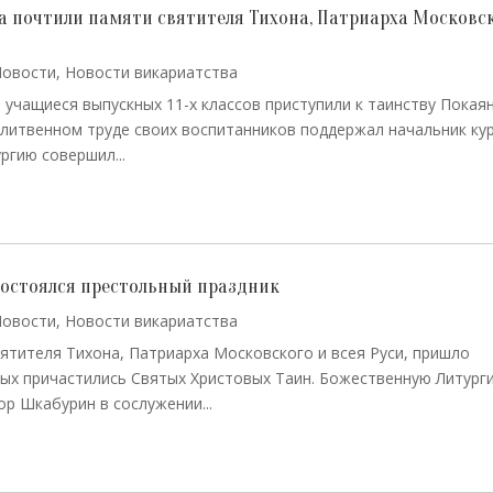
ва почтили памяти святителя Тихона, Патриарха Московс
Новости
,
Новости викариатства
а учащиеся выпускных 11-х классов приступили к таинству Покая
олитвенном труде своих воспитанников поддержал начальник ку
ргию совершил...
состоялся престольный праздник
Новости
,
Новости викариатства
вятителя Тихона, Патриарха Московского и всея Руси, пришло
ых причастились Святых Христовых Таин. Божественную Литург
р Шкабурин в сослужении...