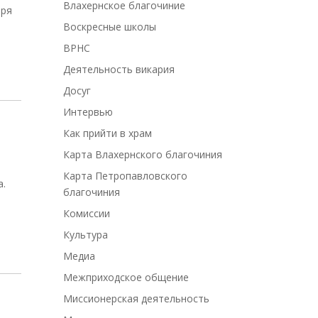
Влахернское благочиние
бря
Воскресные школы
ВРНС
Деятельность викария
Досуг
Интервью
Как прийти в храм
Карта Влахернского благочиния
Карта Петропавловского
а.
благочиния
Комиссии
Культура
Медиа
Межприходское общение
Миссионерская деятельность