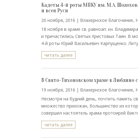
Кадеты 4-й роты МПКУ им. М.А. Шолохо
и всея Руси
20 ноября, 2016
|
Влахернское благочиние
,
18 ноября в храме св. равноап. кн. Владимир
и причастились Святых Христовых Таин. В м
4-й роты Юрий Васильевич Карпущенко. Литу
читать далее
В Свято-Тихоновском храме в Люблино 
19 ноября, 2016
|
Влахернское благочиние
,
Несмотря на будний день, почтить память с
множество прихожан, большинство из котор
совершил настоятель храма протоирей Викто
читать далее