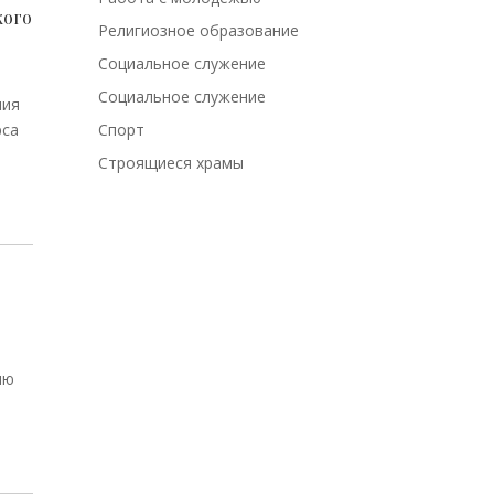
кого
Религиозное образование
Социальное служение
Социальное служение
ния
рса
Спорт
Строящиеся храмы
ию