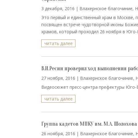
3 декабря, 2016
|
Влахернское благочиние
,
Н
Это первый и единственный храм в Москве, 
посвящен встрече чудотворной иконы Божие
храмов, который проходил 26 ноября в Юго-В
читать далее
В.И.Ресин проверил ход выполнения раб
27 ноября, 2016
|
Влахернское благочиние
,
Видеосюжет пресс-центра префектуры Юго-В
читать далее
Группа кадетов МПКУ им. М.А. Шолохова п
26 ноября, 2016
|
Влахернское благочиние
,