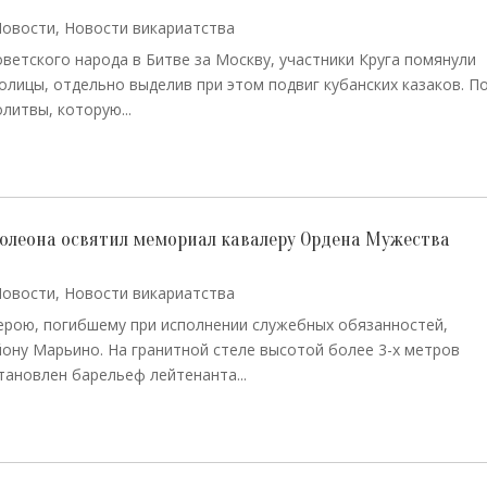
Новости
,
Новости викариатства
ветского народа в Битве за Москву, участники Круга помянули
олицы, отдельно выделив при этом подвиг кубанских казаков. П
литвы, которую...
толеона освятил мемориал кавалеру Ордена Мужества
Новости
,
Новости викариатства
ерою, погибшему при исполнении служебных обязанностей,
ону Марьино. На гранитной стеле высотой более 3-х метров
тановлен барельеф лейтенанта...