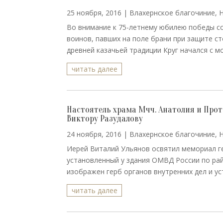
25 ноября, 2016
|
Влахернское благочиние
,
Во внимание к 75-летнему юбилею победы со
воинов, павших на поле брани при защите ст
древней казачьей традиции Круг начался с мо
читать далее
Настоятель храма Мчч. Анатолия и Про
Виктору Разудалову
24 ноября, 2016
|
Влахернское благочиние
,
Иерей Виталий Ульянов освятил мемориал г
установленный у здания ОМВД России по рай
изображен герб органов внутренних дел и ус
читать далее