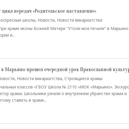
 цикл передач «Родительское наставление»
Воскресные школы
,
Новости
,
Новости викариатства
при храме иконы Божией Матери "Утоли моя печали" в Марьино
рии и...
го в Марьино прошел очередной урок Православной культу
Новости
,
Новости викариатства
,
Строящиеся храмы
чальных классов «ГБОУ Школа № 2110 «МОК «Марьино». Экскур
тор храма. Школьники узнали о внутреннем убранстве храма и
тому ставить в храме...