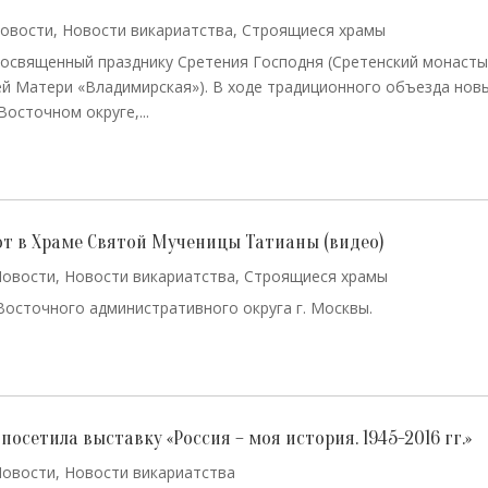
овости
,
Новости викариатства
,
Строящиеся храмы
посвященный празднику Сретения Господня (Сретенский монаст
й Матери «Владимирская»). В ходе традиционного объезда нов
осточном округе,...
от в Храме Святой Мученицы Татианы (видео)
Новости
,
Новости викариатства
,
Строящиеся храмы
осточного административного округа г. Москвы.
осетила выставку «Россия – моя история. 1945-2016 гг.»
Новости
,
Новости викариатства