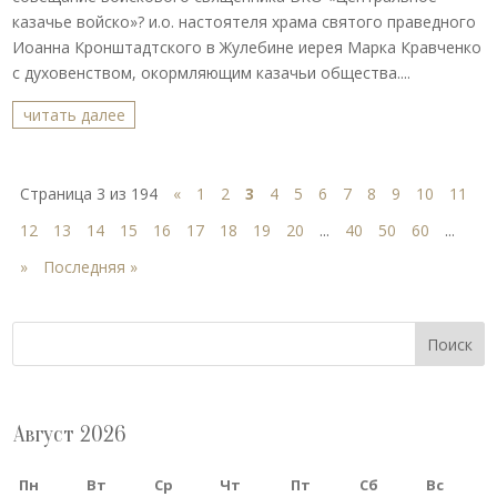
казачье войско»? и.о. настоятеля храма святого праведного
Иоанна Кронштадтского в Жулебине иерея Марка Кравченко
с духовенством, окормляющим казачьи общества....
читать далее
Страница 3 из 194
«
1
2
3
4
5
6
7
8
9
10
11
12
13
14
15
16
17
18
19
20
...
40
50
60
...
»
Последняя »
Поиск
Август 2026
Пн
Вт
Ср
Чт
Пт
Сб
Вс