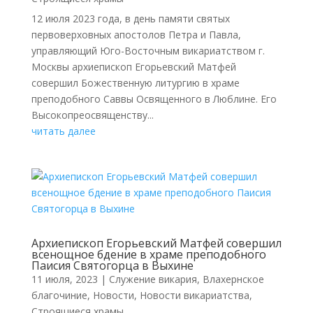
12 июля 2023 года, в день памяти святых
первоверховных апостолов Петра и Павла,
управляющий Юго-Восточным викариатством г.
Москвы архиепископ Егорьевский Матфей
совершил Божественную литургию в храме
преподобного Саввы Освященного в Люблине. Его
Высокопреосвященству...
читать далее
Архиепископ Егорьевский Матфей совершил
всенощное бдение в храме преподобного
Паисия Святогорца в Выхине
11 июля, 2023
|
Cлужение викария
,
Влахернское
благочиние
,
Новости
,
Новости викариатства
,
Строящиеся храмы