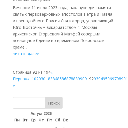
Вечером 11 июля 2023 года, накануне дня памяти
святых первоверховных апостолов Петра и Павла
и преподобного Паисия Святогорца, управляющий
Юго-Восточным викариатством г. Москвы
архиепископ Егорьевский Матфей совершил
всенощное бдение во временном Покровском
храме...
читать далее
Страница 92 из 194
«
Первая
«
...
10
20
30
...
83
84
85
86
87
88
89
90
91
92
93
94
95
96
97
98
99
1
»
Поиск
Август 2026
Пн
Вт
Ср
Чт
Пт
Сб
Вс