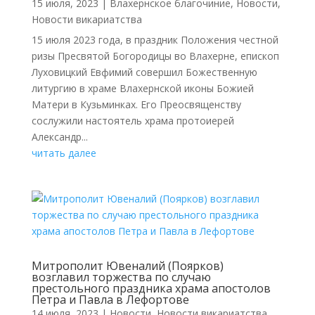
15 июля, 2023
|
Влахернское благочиние
,
Новости
,
Новости викариатства
15 июля 2023 года, в праздник Положения честной
ризы Пресвятой Богородицы во Влахерне, епископ
Луховицкий Евфимий совершил Божественную
литургию в храме Влахернской иконы Божией
Матери в Кузьминках. Его Преосвященству
сослужили настоятель храма протоиерей
Александр...
читать далее
Митрополит Ювеналий (Поярков)
возглавил торжества по случаю
престольного праздника храма апостолов
Петра и Павла в Лефортове
14 июля, 2023
|
Новости
,
Новости викариатства
,