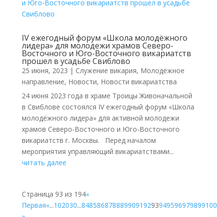
IV ежегодный форум «Школа молодёжного
лидера» для молодежи храмов Северо-
Восточного и Юго-Восточного викариатств
прошел в усадьбе Свиблово
25 июня, 2023
|
Cлужение викария
,
Молодёжное
направление
,
Новости
,
Новости викариатства
24 июня 2023 года в храме Троицы Живоначальной
в Свиблове состоялся IV ежегодный форум «Школа
молодёжного лидера» для активной молодежи
храмов Северо-Восточного и Юго-Восточного
викариатств г. Москвы. Перед началом
мероприятия управляющий викариатствами...
читать далее
Страница 93 из 194
«
Первая
«
...
10
20
30
...
84
85
86
87
88
89
90
91
92
93
94
95
96
97
98
99
100
»