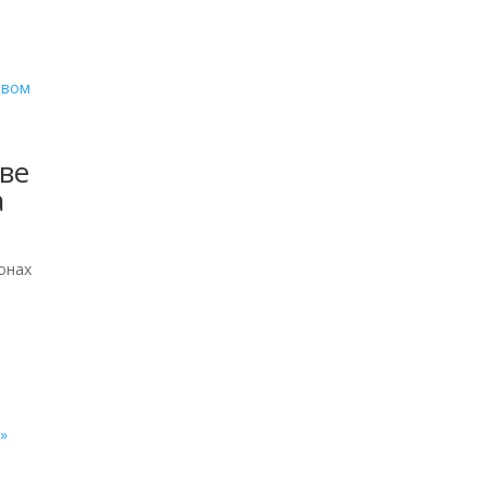
ве
а
онах