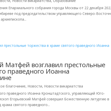
вости
,
Новости викариатства
,
Образование
ления Епархиального собрания города Москвы от 22 декабря 202
 Бибиреве под председательством управляющего Северо-Восточ
архиепископа...
й Матфей возглавил престольные
ого праведного Иоанна
бине
кое благочиние
,
Новости
,
Новости викариатства
ятого праведного Иоанна Кронштадтского, управляющий Юго-
ископ Егорьевский Матфей совершил Божественную литургию в
 храма святого праведного...