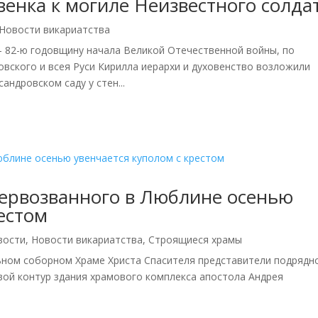
енка к могиле Неизвестного солда
Новости викариатства
 — 82-ю годовщину начала Великой Отечественной войны, по
вского и всея Руси Кирилла иерархи и духовенство возложили
андровском саду у стен...
Первозванного в Люблине осенью
естом
вости
,
Новости викариатства
,
Строящиеся храмы
льном соборном Храме Христа Спасителя представители подрядн
вой контур здания храмового комплекса апостола Андрея