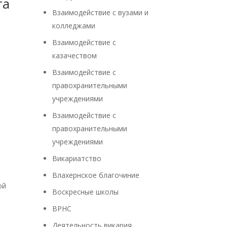
та
Взаимодействие с вузами и
колледжами
Взаимодействие с
казачеством
Взаимодействие с
правохранительными
учреждениями
Взаимодействие с
правохранительными
учреждениями
Викариатство
Влахернское благочиние
ой
Воскресные школы
ВРНС
Деятельность викария