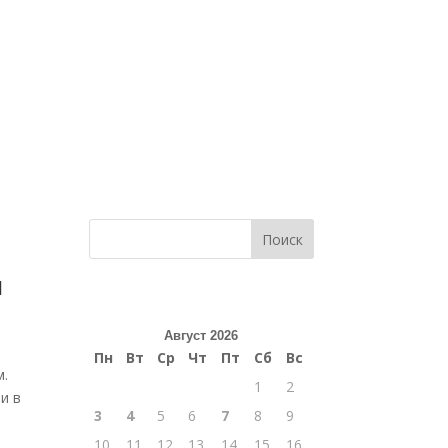
Поиск
и
Август 2026
Пн
Вт
Ср
Чт
Пт
Сб
Вс
м.
1
2
и в
3
4
5
6
7
8
9
10
11
12
13
14
15
16