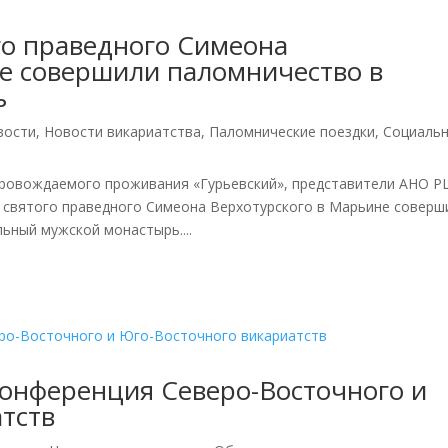
го праведного Симеона
е совершили паломничество в
ь
вости
,
Новости викариатства
,
Паломнические поездки
,
Социаль
провождаемого проживания «Гурьевский», представители АНО Р
а святого праведного Симеона Верхотурского в Марьине соверш
ьный мужской монастырь....
конференция Северо-Восточного и
тств