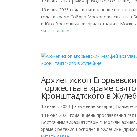
17 июня, 2023
|
Межприходское общение
,
Но
16 июня 2023 года, во исполнение постанов
года, в храме Собора Московских святых в
и Юго-Восточным викариатствами г. Москвы 
читать далее
Архиепископ Егорьевски
торжества в храме свят
Кронштадтского в Жуле
15 июня, 2023
|
Cлужение викария
,
Влахернс
14 июня 2023 года, в день прославления св
Восточным викариатством г. Москвы архиеп
храме Сретения Господня в Жулебине (приход
читать далее