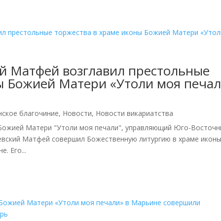
й Матфей возглавил престольные
ы Божией Матери «Утоли моя печа
нское благочиние
,
Новости
,
Новости викариатства
ы Божией Матери "Утоли моя печали", управляющий Юго-Восточ
ьевский Матфей совершил Божественную литургию в храме икон
. Его...