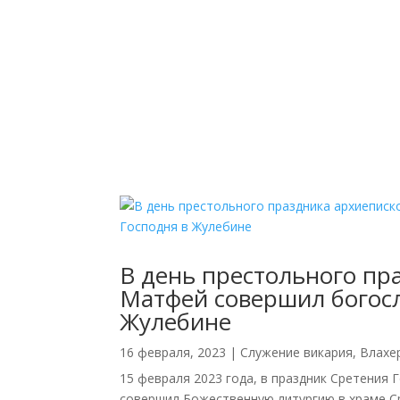
В день престольного пр
Матфей совершил богосл
Жулебине
16 февраля, 2023
|
Cлужение викария
,
Влахе
15 февраля 2023 года, в праздник Сретения
совершил Божественную литургию в храме Ср