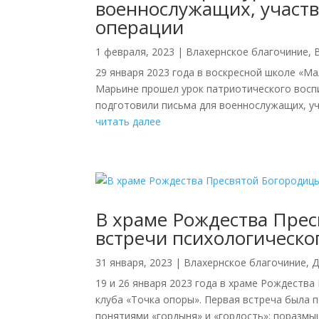
военнослужащих, участ
операции
1 февраля, 2023
|
Влахернское благочиние
,
29 января 2023 года в воскресной школе «М
Марьине прошел урок патриотического воспит
подготовили письма для военнослужащих, уч
читать далее
В храме Рождества Пре
встречи психологическо
31 января, 2023
|
Влахернское благочиние
,
Д
19 и 26 января 2023 года в храме Рождеств
клуба «Точка опоры». Первая встреча была 
понятиями «гордыня» и «гордость»; поразмыш