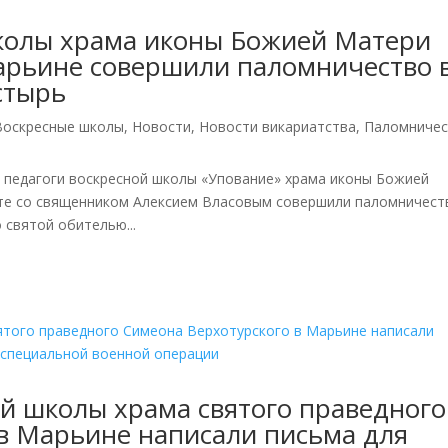
колы храма иконы Божией Матери
арьине совершили паломничество 
стырь
Воскресные школы
,
Новости
,
Новости викариатства
,
Паломничес
 и педагоги воскресной школы «Упование» храма иконы Божией
те со священником Алексием Власовым совершили паломничест
 святой обителью...
й школы храма святого праведного
в Марьине написали письма для