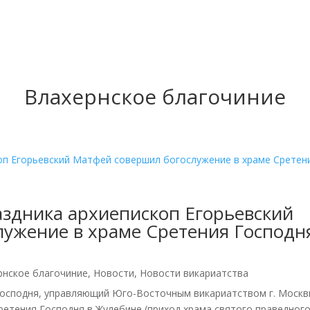
Влахернское благочиние
аздника архиепископ Егорьевский
ужение в храме Сретения Господн
рнское благочиние
,
Новости
,
Новости викариатства
 Господня, управляющий Юго-Восточным викариатством г. Моск
етения Господня в Жулебине (приход храма святого праведног