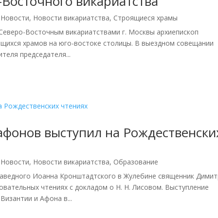
Восточного викариатства
,
Новости
,
Новости викариатства
,
Строящиеся храмы
Северо-Восточным викариатствами г. Москвы архиепископ
щихся храмов на юго-востоке столицы. В выездном совещании
ителя председателя...
фонов выступил на Рождественски
,
Новости
,
Новости викариатства
,
Образование
праведного Иоанна Кронштадтского в Жулебине священник Дими
вательных чтениях с докладом о Н. Н. Лисовом. Выступление
Византии и Афона в...