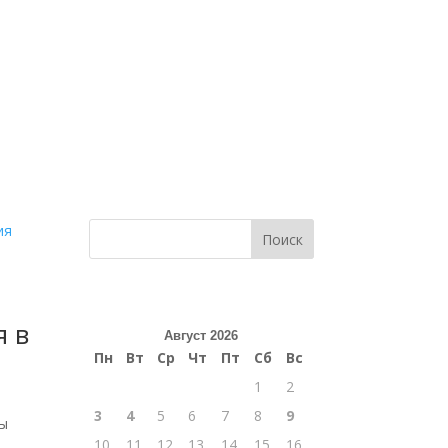
Поиск
я в
Август 2026
Пн
Вт
Ср
Чт
Пт
Сб
Вс
1
2
3
4
5
6
7
8
9
вы
10
11
12
13
14
15
16
о