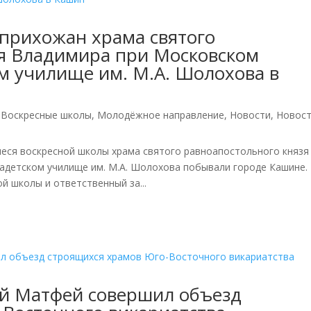
прихожан храма святого
зя Владимира при Московском
м училище им. М.А. Шолохова в
,
Воскресные школы
,
Молодёжное направление
,
Новости
,
Новос
иеся воскресной школы храма святого равноапостольного князя
адетском училище им. М.А. Шолохова побывали городе Кашине.
й школы и ответственный за...
ий Матфей совершил объезд