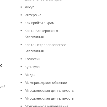
Досуг
Интервью
Как прийти в храм
Карта Влахернского
благочиния
Карта Петропавловского
благочиния
Комиссии
х
Культура
Медиа
Межприходское общение
трий
Миссионерская деятельность
Миссионерская деятельность
Молодёжное направление