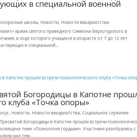
вующих в специальной военной
Воскресные школы
,
Новости
,
Новости викариатства
алахит» храма святого праведного Симеона Верхотурского в
ания, в ходе которого учащиеся в возрасте от 7 до 12 лет
аствующих в специальной...
святой Богородицы в Капотне прош
го клуба «Точка опоры»
осуг
,
Новости
,
Новости викариатства
,
Социальное служение
а Пресвятой Богородицы в Капотне прошли встречи психологичес
посвящена теме «Психология гордыни». Участники разобрались с
ляли над тем,...