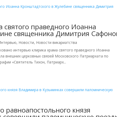
 святого праведного Иоанна
бине священника Димитрия Сафоно
Интервью
,
Новости
,
Новости викариатства
ковано интервью клирика храма святого праведного Иоанна
ела внешних церковных связей Московского Патриархата по
афии «Святитель Тихон, Патриарх...
о равноапостольного князя
х совершили паломническую поезд