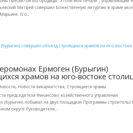
иконы Пресвятой Богородицы "Утоли моя печали", управляющий 
ьевский Матфей совершил Божественную литургию в храме ико
арьине. Его...
иеромонах Ермоген (Бурыгин)
ихся храмов на юго-востоке столи
Новости
,
Новости викариатства
,
Строящиеся храмы
сти председателя Финансово-хозяйственного управления
н (Бурыгин) побывал на двух площадках Программы строительс
ном округе Руководителя...