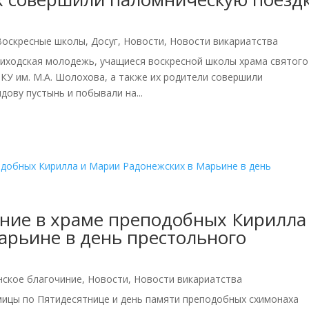
Воскресные школы
,
Досуг
,
Новости
,
Новости викариатства
риходская молодежь, учащиеся воскресной школы храма святого
У им. М.А. Шолохова, а также их родители совершили
ову пустынь и побывали на...
ние в храме преподобных Кирилла
арьине в день престольного
нское благочиние
,
Новости
,
Новости викариатства
едмицы по Пятидесятнице и день памяти преподобных схимонаха