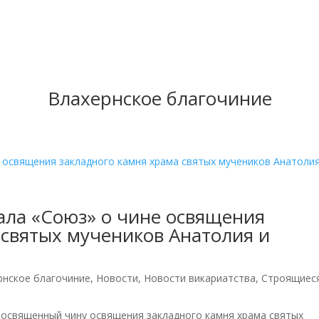
Влахернское благочиние
ала «Союз» о чине освящения
 святых мучеников Анатолия и
рнское благочиние
,
Новости
,
Новости викариатства
,
Строящиес
посвященный чину освящения закладного камня храма святых