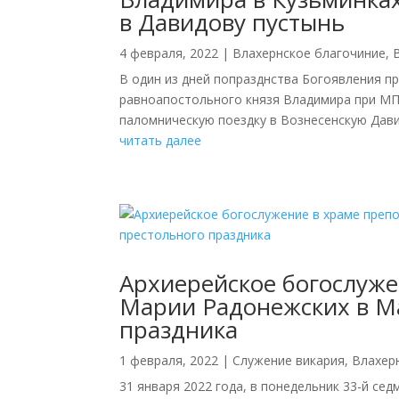
в Давидову пустынь
4 февраля, 2022
|
Влахернское благочиние
,
В один из дней попразднства Богоявления п
равноапостольного князя Владимира при МПК
паломническую поездку в Вознесенскую Давид
читать далее
Архиерейское богослуже
Марии Радонежских в М
праздника
1 февраля, 2022
|
Cлужение викария
,
Влахер
31 января 2022 года, в понедельник 33-й с