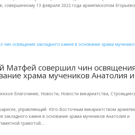
е, совершенному 13 февраля 2022 года архиепископом Егорьевс
ий Матфей совершил чин освящени
ование храма мучеников Анатолия и
рнское благочиние
,
Новости
,
Новости викариатства
,
Строящиес
и фарисее, управляющий Юго-Восточным викариатством архиепи
я закладного камня в основание храма мучеников Анатолия и
памятной грамотой....