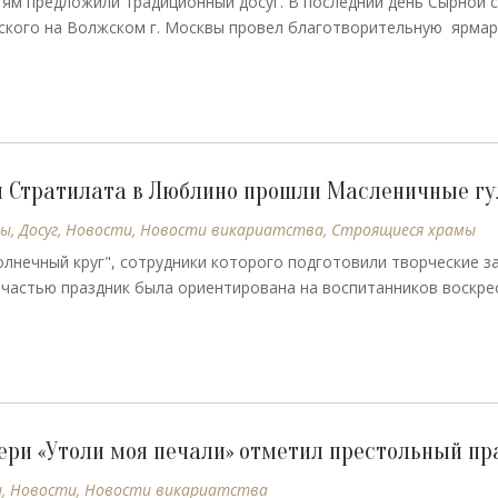
етям предложили традиционный досуг. В последний день Сырной 
ского на Волжском г. Москвы провел благотворительную ярмар
ея Стратилата в Люблино прошли Масленичные г
лы
,
Досуг
,
Новости
,
Новости викариатства
,
Строящиеся храмы
олнечный круг", сотрудники которого подготовили творческие з
 частью праздник была ориентирована на воспитанников воскре
ери «Утоли моя печали» отметил престольный пр
ы
,
Новости
,
Новости викариатства