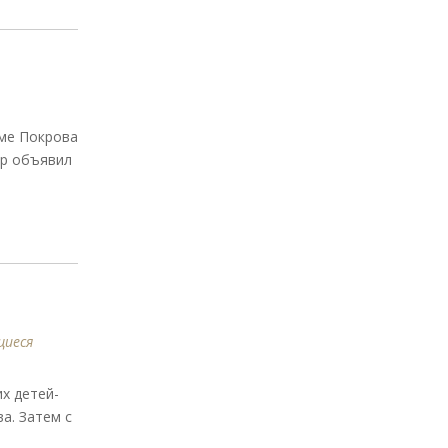
аме Покрова
др объявил
иеся
х детей-
а. Затем с