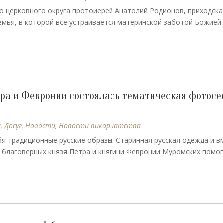
го церковного округа протоиерей Анатолий Родионов, приходск
емья, в которой все устраивается материнской заботой Божией
етра и Февронии состоялась тематическая фотосе
ы
,
Досуг
,
Новости
,
Новости викариатства
я традиционные русские образы. Старинная русская одежда и в
х благоверных князя Петра и княгини Февронии Муромских помо