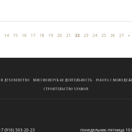
14
15
16
17
18
19
20
21
22
23
24
25
26
27
»
 И ДУХОВЕНСТВО
МИССИОНЕРСКАЯ ДЕЯТЕЛЬНОСТЬ
РАБОТА С МОЛОДЕ
СТРОИТЕЛЬСТВО ХРАМОВ
+7 (916) 503-20-23
понедельник-пятница 10:0