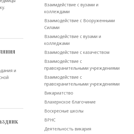
седмицы
Взаимдействие с вузами и
ку.
коллеждами
Взаимодействие с Вооруженными
Силами
Взаимодействие с вузами и
колледжами
уляния
Взаимодействие с казачеством
Взаимодействие с
правохранительными учреждениями
адания и
Взаимодействие с
сной
правохранительными учреждениями
Викариатство
Влахернское благочиние
Воскресные школы
ВРНС
аздник
Деятельность викария