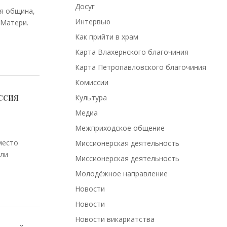
Досуг
ая община,
Интервью
 Матери.
Как прийти в храм
Карта Влахернского благочиния
Карта Петропавловского благочиния
Комиссии
ссия
Культура
Медиа
Межприходское общение
место
Миссионерская деятельность
гли
Миссионерская деятельность
Молодёжное направление
Новости
Новости
Новости викариатства