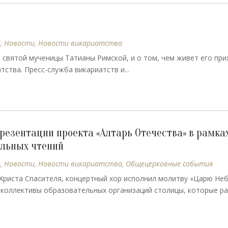
ы
,
Новости
,
Новости викариатства
 святой мученицы Татианы Римской, и о том, чем живет его при
ства. Пресс-служба викариатств и...
резентации проекта «Алтарь Отечества» в рамках
льных чтений
ы
,
Новости
,
Новости викариатства
,
Общецерковные события
Христа Спасителя, концертный хор исполнил молитву «Царю Неб
 коллективы образовательных организаций столицы, которые р