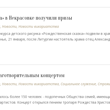
а» в Некрасовке получили призы
ы
,
Новости
,
Новости викариатства
курса детского рисунка «Рождественская сказка» подвели в хр
ье, 21 января, после Литургии настоятель храма отец Алексан
лаготворительным концертом
ы
,
Новости
,
Новости викариатства
,
Социальное служение
,
Строящ
ось более 150 человек - подопечных Общества семей, имеющи
артистов. Концерт открылся пением тропаря Рождества Христов