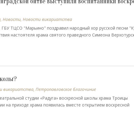
линградской битве выступили воспитанники воскр
ы
,
Новости
,
Новости викариатства
 ГБУ ТЦСО "Марьино" поздравил народный хор русской песни "
ствия настоятеля храма святого праведного Симеона Верхотурс
школы?
и викариатства
,
Петропавловское благочиние
театральной студии «Радуга» воскресной школы храма Троицы
ии на приходе храма появилась вместе открытием воскресной