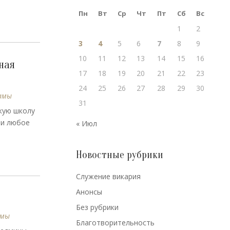
Пн
Вт
Ср
Чт
Пт
Сб
Вс
1
2
3
4
5
6
7
8
9
10
11
12
13
14
15
16
ная
17
18
19
20
21
22
23
24
25
26
27
28
29
30
амы
31
скую школу
 и любое
« Июл
Новостные рубрики
Cлужение викария
Анонсы
Без рубрики
амы
Благотворительность