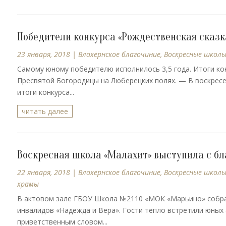
Победители конкурса «Рождественская сказк
23 января, 2018
|
Влахернское благочиние
,
Воскресные школ
Самому юному победителю исполнилось 3,5 года. Итоги кон
Пресвятой Богородицы на Люберецких полях. — В воскресен
итоги конкурса...
читать далее
Воскресная школа «Малахит» выступила с б
22 января, 2018
|
Влахернское благочиние
,
Воскресные школ
храмы
В актовом зале ГБОУ Школа №2110 «МОК «Марьино» собрал
инвалидов «Надежда и Вера». Гости тепло встретили юных 
приветственным словом...