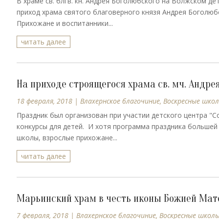
В храме св. блгв. кн. Андрея Боголюбского на Волжском д
приход храма святого благоверного князя Андрея Боголюб
Прихожане и воспитанники...
читать далее
На приходе строящегося храма св. мч. Андр
18 февраля, 2018
|
Влахернское благочиние
,
Воскресные шко
Праздник был организован при участии детского центра "С
конкурсы для детей. И хотя программа праздника большей
школы, взрослые прихожане...
читать далее
Марьинский храм в честь иконы Божией Мат
7 февраля, 2018
|
Влахернское благочиние
,
Воскресные школ