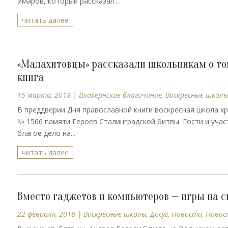
Умаров, который рассказал...
читать далее
«Малахитовцы» рассказали школьникам о том
книга
15 марта, 2018
|
Влахернское благочиние
,
Воскресные школ
В преддверии Дня православной книги воскресная школа хр
№ 1566 памяти Героев Сталинградской битвы. Гости и учас
благое дело на...
читать далее
Вместо гаджетов и компьютеров — игры на с
22 февраля, 2018
|
Воскресные школы
,
Досуг
,
Новости
,
Новос