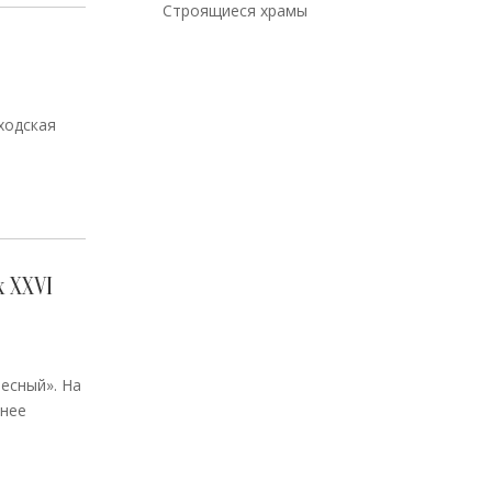
Строящиеся храмы
ходская
 XXVI
есный». На
анее