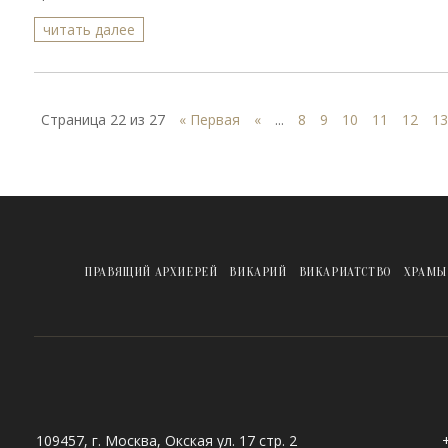
читать далее
Страница 22 из 27
« Первая
«
...
8
9
10
11
12
13
ПРАВЯЩИЙ АРХИЕРЕЙ
ВИКАРИЙ
ВИКАРИАТСТВО
ХРАМЫ
109457, г. Москва, Окская ул. 17 стр. 2