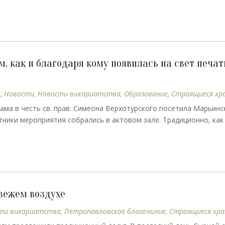
, как и благодаря кому появилась на свет печат
ы
,
Новости
,
Новости викариатства
,
Образование
,
Строящиеся хр
ама в честь св. прав. Симеона Верхотурского посетила Марьин
тники мероприятия собрались в актовом зале. Традиционно, как
вежем воздухе
ти викариатства
,
Петропавловское благочиние
,
Строящиеся хр