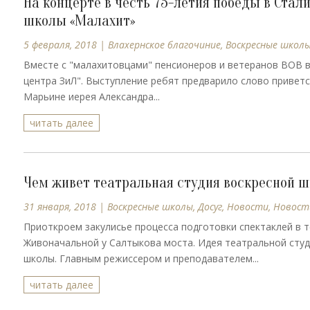
На концерте в честь 75-летия победы в Ста
школы «Малахит»
5 февраля, 2018
|
Влахернское благочиние
,
Воскресные школ
Вместе с "малахитовцами" пенсионеров и ветеранов ВОВ в
центра ЗиЛ". Выступление ребят предварило слово привет
Марьине иерея Александра...
читать далее
Чем живет театральная студия воскресной 
31 января, 2018
|
Воскресные школы
,
Досуг
,
Новости
,
Новост
Приоткроем закулисье процесса подготовки спектаклей в 
Живоначальной у Салтыкова моста. Идея театральной студ
школы. Главным режиссером и преподавателем...
читать далее