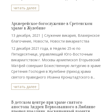
читать далее
Архиерейское богослужение в Сретенском
храме в Жулебине
13 декабря, 2021
|
Cлужение викария
,
Влахернское
благочиние
,
Новости
,
Новости викариатства
12 декабря 2021 года, в Неделю 25-ю по
Пятидесятнице, управляющий Юго-Восточным
викариатством г. Москвы архиепископ Егорьевский
Матфей совершил Божественную литургию в храме
Сретения Господня в Жулебине (приход храма
святого праведного Иоанна Кронштадтского в...
читать далее
В детском центре при храме святого
апостола Андрея Первозванного в Люблине
прошел праздник, посвященный памяти