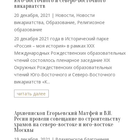
Юго-Восточного и Северо-Восточного
викариатств
20 декабря, 2021
|
Новости
,
Новости
викариатства
,
Образование
,
Религиозное
образование
20 декабря 2021 года в Исторический парке
«Россия – моя история» в рамках XXX
Международных Рождественских образовательных
чтений состоялось пленарное заседание XIX
Окружных Рождественских образовательных
чтений Юго-Восточного и Северо-Восточного
викариатств «К...
читать далее
Архиепископ Егорьевский Матфей и В.И.
Ресин провели совещание по строительству
храмов на северо-востоке и юго-востоке
Москвы
19 декабря, 2021
|
Влахернское благочиние
,