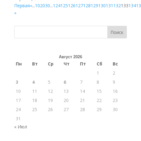
Первая
«
...
10
20
30
...
124
125
126
127
128
129
130
131
132
133
134
13
»
Поиск
Август 2026
Пн
Вт
Ср
Чт
Пт
Сб
Вс
1
2
3
4
5
6
7
8
9
10
11
12
13
14
15
16
17
18
19
20
21
22
23
24
25
26
27
28
29
30
31
« Июл