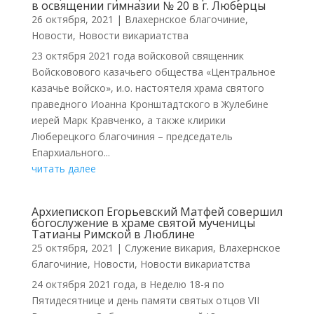
в освящении гимназии № 20 в г. Люберцы
26 октября, 2021
|
Влахернское благочиние
,
Новости
,
Новости викариатства
23 октября 2021 года войсковой священник
Войсковового казачьего общества «Центральное
казачье войско», и.о. настоятеля храма святого
праведного Иоанна Кронштадтского в Жулебине
иерей Марк Кравченко, а также клирики
Люберецкого благочиния – председатель
Епархиального...
читать далее
Архиепископ Егорьевский Матфей совершил
богослужение в храме святой мученицы
Татианы Римской в Люблине
25 октября, 2021
|
Cлужение викария
,
Влахернское
благочиние
,
Новости
,
Новости викариатства
24 октября 2021 года, в Неделю 18-я по
Пятидесятнице и день памяти святых отцов VII