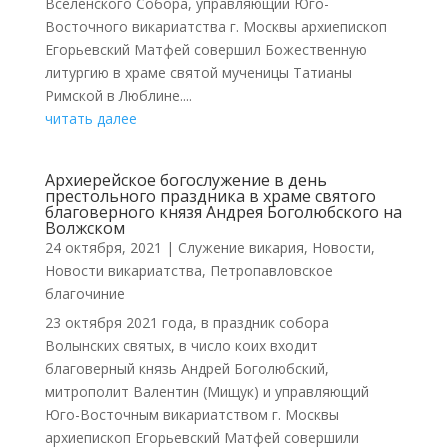
Вселенского Собора, управляющий Юго-
Восточного викариатства г. Москвы архиепископ
Егорьевский Матфей совершил Божественную
литургию в храме святой мученицы Татианы
Римской в Люблине....
читать далее
Архиерейское богослужение в день
престольного праздника в храме святого
благоверного князя Андрея Боголюбского на
Волжском
24 октября, 2021
|
Cлужение викария
,
Новости
,
Новости викариатства
,
Петропавловское
благочиние
23 октября 2021 года, в праздник собора
Волынских святых, в число коих входит
благоверный князь Андрей Боголюбский,
митрополит Валентин (Мищук) и управляющий
Юго-Восточным викариатством г. Москвы
архиепископ Егорьевский Матфей совершили