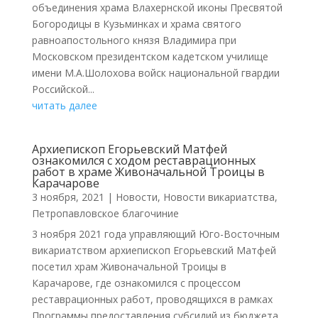
объединения храма Влахернской иконы Пресвятой
Богородицы в Кузьминках и храма святого
равноапостольного князя Владимира при
Московском президентском кадетском училище
имени М.А.Шолохова войск национальной гвардии
Российской...
читать далее
Архиепископ Егорьевский Матфей
ознакомился с ходом реставрационных
работ в храме Живоначальной Троицы в
Карачарове
3 ноября, 2021
|
Новости
,
Новости викариатства
,
Петропавловское благочиние
3 ноября 2021 года управляющий Юго-Восточным
викариатством архиепископ Егорьевский Матфей
посетил храм Живоначальной Троицы в
Карачарове, где ознакомился с процессом
реставрационных работ, проводящихся в рамках
Программы предоставления субсидий из бюджета