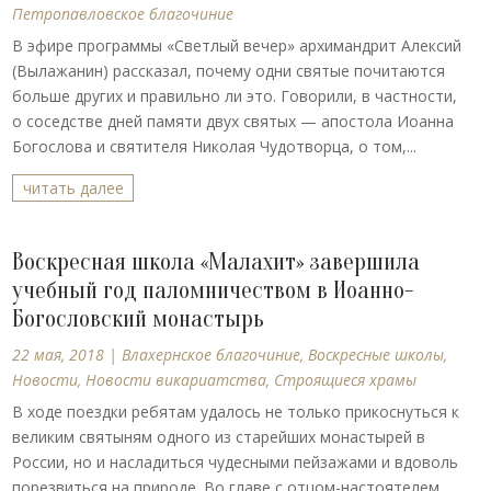
Петропавловское благочиние
В эфире программы «Светлый вечер» архимандрит Алексий
(Вылажанин) рассказал, почему одни святые почитаются
больше других и правильно ли это. Говорили, в частности,
о соседстве дней памяти двух святых — апостола Иоанна
Богослова и святителя Николая Чудотворца, о том,...
читать далее
Воскресная школа «Малахит» завершила
учебный год паломничеством в Иоанно-
Богословский монастырь
22 мая, 2018
|
Влахернское благочиние
,
Воскресные школы
,
Новости
,
Новости викариатства
,
Строящиеся храмы
В ходе поездки ребятам удалось не только прикоснуться к
великим святыням одного из старейших монастырей в
России, но и насладиться чудесными пейзажами и вдоволь
порезвиться на природе. Во главе с отцом-настоятелем