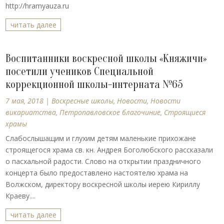
http://hramyauza.ru
читать далее
Воспитанники воскресной школы «Княжичи»
посетили учеников Специальной
коррекционной школы-интерната №65
7 мая, 2018
|
Воскресные школы
,
Новости
,
Новости
викариатства
,
Петропавловское благочиние
,
Строящиеся
храмы
Слабослышащим и глухим детям маленькие прихожане
строящегося храма св. кн. Андрея Боголюбского рассказали
о пасхальной радости. Слово на открытии праздничного
концерта было предоставлено настоятелю храма на
Волжском, директору воскресной школы иерею Кириллу
Краеву....
читать далее