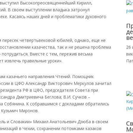
 выступил Высокопреосвящен
нейший Кирилл,
ий. В своем выступлении владыка затронул
веке. Касаясь наших дней и проблематики духовного
Пр
де
ве
и пересек четвертьвековой юбилей, однако, еще не
осстановлении казачества, так и не решена проблема
26 
 потрудиться. Вместе с тем, пережив весьма
ви
ет извлечь правильные уроки»
.
Пат
кам казачьего направления Чтений. Помощник
ссии в ЦФО Александр Викторович Меркулов зачитал
резидента РФ в ЦФО, председателя Совета при
сандра Дмитриевича Беглова; В.И. Сучков –
а Собянина. К собравшимся с докладами обратились
 Кузьмич Миронов.
ль и Словакии» Михаил Анатольевич Дзюба в своем
С
Мо
анизаций в Чехии, сохранении потомками казаков