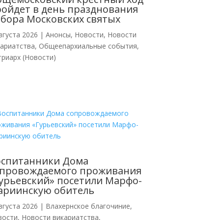
ойдет в день празднования
бора Московских святых
вгуста 2026
|
Анонсы
,
Новости
,
Новости
кариатства
,
Общеепархиальные события
,
риарх (Новости)
оспитанники Дома
опровождаемого проживания
урьевский» посетили Марфо-
ариинскую обитель
вгуста 2026
|
Влахернское благочиние
,
вости
,
Новости викариатства
,