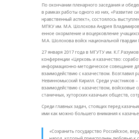
По окончании пленарного заседания и обеде
в рамках работы одного из них, «Развитие с
нравстве
нный аспект», состоялось выступлен
МПКУ им. М.А. Шолохова Андрея Владимиров
енное окормление и воцерковление учащихся
М.А. Шолохова войск национальной гвардии 
27 января 2017 года в МГУТУ им. К.Г.Разумо
конференции «Церковь и казачество: сораб
информационно-ме
тодическое совещание дл
взаимодействию с казачеством. Возглавил 
Невинномысский Кирилл. Среди участников –
взаимодействию с казачеством, войсковые с
станичных, хуторских казачьих обществ, сот
Среди главных задач, стоящих перед казачь
ими как можно большего внимания к казачь
«Сохранить государство Российское, вер
народ, который преисполнен любовью к 