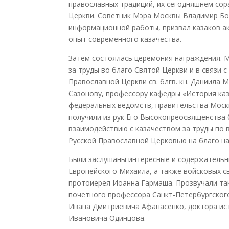
православных традиций, их сегодняшнем со
Церкви. Советник Мэра Москвы Владимир Бо
информационной работы, призвал казаков а
опыт современного казачества.
Затем состоялась церемония награждения. 
за труды во благо Святой Церкви и в связи 
Православной Церкви св. блгв. кн. Даниила 
Сазонову, профессору кафедры «История каз
федеральных ведомств, правительства Москв
получили из рук Его Высокопреосвящен
ства
взаимодействию с казачеством за труды по 
Русской Православной Церковью на благо н
Были заслушаны интересные и содержательн
Европейс
кого Михаила, а также войсковых 
протоиерея Иоанна Гармаша. Прозвучали та
почетного профессора Санкт-Петербургс
ког
Ивана Дмитриевича Афанасенко, доктора ис
Ивановича Одинцова.