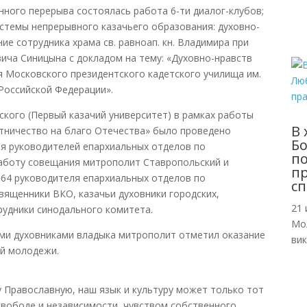
нного перерыва состоялась работа 6-ти диалог-клубов;
истемы непрерывного казачьего образования: духовно-
ие сотрудника храма св. равноап. кн. Владимира при
ича Синицына с докладом на тему: «Духовно-нравств
 Московского президентского кадетского училища им.
Российской Федерации».
вского (Первый казачий университет) в рамках работы
В 
отничество на благо Отечества» было проведено
Б
я руководителей епархиальных отделов по
по
работу совещания митрополит Ставропольский и
пр
 64 руководителя епархиальных отделов по
сп
вященники ВКО, казачьи духовники городских,
21 
рудники синодального комитета.
Мо
ими духовниками владыка митрополит отметил оказание
ви
ей молодежи.
у Православную, наш язык и культуру может только тот
свободе и независимости, чувством собственного