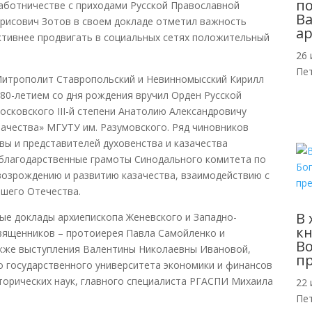
п
работничестве с приходами Русской Православной
Ва
рисович Зотов в своем докладе отметил важность
ар
ктивнее продвигать в социальных сетях положительный
26 
Пе
Митрополит Ставропольский и Невинномысский Кирилл
с 80-летием со дня рождения вручил Орден Русской
Московского III-й степени Анатолию Александровичу
ачества» МГУТУ им. Разумовского. Ряд чиновников
ы и представителей духовенства и казачества
 благодарственные грамоты Синодального комитета по
возрождению и развитию казачества, взаимодействию с
ашего Отечества.
В 
ые доклады архиепископа Женевского и Западно-
кн
священников – протоиерея Павла Самойленко и
Во
кже выступления Валентины Николаевны Ивановой,
п
о государственного университета экономики и финансов
торических наук, главного специалиста РГАСПИ Михаила
22 
Пе