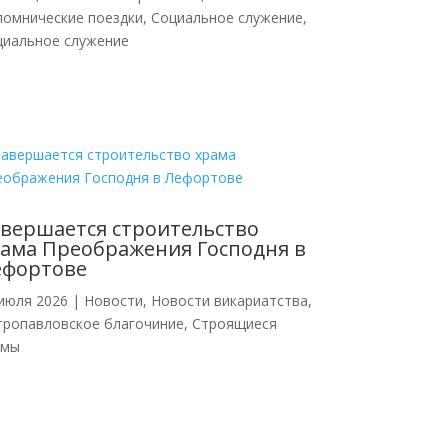
ломнические поездки
,
Социальное служение
,
циальное служение
вершается строительство
ама Преображения Господня в
ефортове
июля 2026
|
Новости
,
Новости викариатства
,
тропавловское благочиние
,
Строящиеся
амы