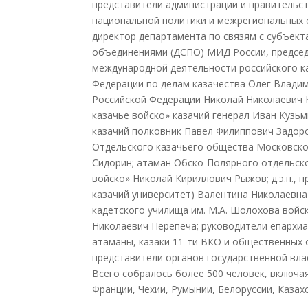
представители администрации и правительс
национальной политики и межрегиональных 
директор департамента по связям с субъек
объединениями (ДСПО) МИД России, председ
международной деятельности российского к
Федерации по делам казачества Олег Влади
Российской Федерации Николай Николаевич 
казачье войско» казачий генерал Иван Кузь
казачий полковник Павел Филиппович Задор
Отдельского казачьего общества Московско
Сидорин; атаман Обско-Полярного отдельск
войско» Николай Кириллович Рыжов; д.э.н., 
казачий университет) Валентина Николаевна
кадетского училища им. М.А. Шолохова войс
Николаевич Перепеча; руководители епархиа
атаманы, казаки 11-ти ВКО и общественных 
представители органов государственной вла
Всего собралось более 500 человек, включа
Франции, Чехии, Румынии, Белоруссии, Казах