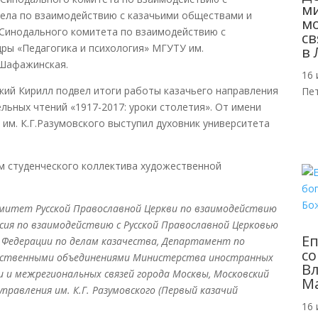
м
дела по взаимодействию с казачьими обществами и
мо
Синодального комитета по взаимодействию с
св
ры «Педагогика и психология» МГУТУ им.
в 
.Шафажинская.
16 
ий Кирилл подвел итоги работы казачьего направления
Пе
ьных чтений «1917-2017: уроки столетия». От имени
им. К.Г.Разумовского выступил духовник университета
м студенческого коллектива художественной
митет Русской Православной Церкви по взаимодействию
сия по взаимодействию с Русской Православной Церковью
Еп
й Федерации по делам казачества, Департамент по
со
щественными объединениями Министерства иностранных
Вл
 и межрегиональных связей города Москвы, Московский
Ма
равления им. К.Г. Разумовского (Первый казачий
16 