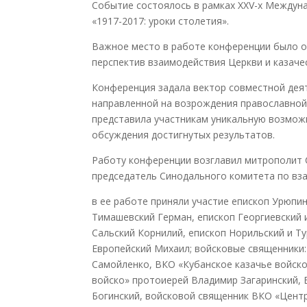
Событие состоялось в рамках XXV-х Междун
«1917-2017: уроки столетия».
Важное место в работе конференции было о
перспектив взаимодействия Церкви и казаче
Конференция задала вектор совместной деят
направленной на возрождения православной в
представила участникам уникальную возмож
обсуждения достигнутых результатов.
Работу конференции возглавил митрополит 
председатель Синодального комитета по вз
в ее работе приняли участие епископ Урюпин
Тимашевский Герман, епископ Георгиевский 
Сальский Корнилий, епископ Норильский и Ту
Европейс
кий Михаил; войсковые священники
Самойленко, ВКО «Кубанское казачье войск
войско» протоиерей Владимир Загаринский, 
Богинский, войсковой священник ВКО «Центр