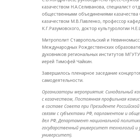
казачеством Н.А.Селиванова, специалист от
общественными объединениями казачества 
казачеством М.В.Павленко, профессор кафед
К.Г.Разумовского
, доктор культурологии Н.Е
Митрополит Ставропольский и Невинномысск
Международных Рождественских образовател
духовников региональных институтов МГУТУ 
иерей Тимофей Чайкин.
Завершилось пленарное заседание концерто
самодеятельности
.
Организаторы мероприятия: Синодальный ко
с казачеством, Постоянная профильная комис
в составе Совета при Президенте Российско
связям с субъектами РФ, парламентом и об
дел РФ, Департамент национальной политики
государственный университет технологий и уп
университет).