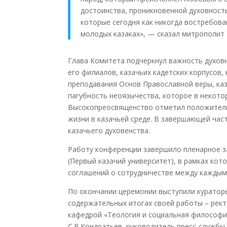
достоинства, проникновенной духовност
которые сегодня как никогда востребова
молодых казаках»
, — сказал митрополит 
Глава Комитета подчеркнул важность духов
его филиалов, казачьих кадетских корпусов,
преподавания Основ Православной веры, ка
пагубность неоязычества, которое в некото
Высокопреосвящен
ство отметил положитель
жизни в казачьей среде. В завершающей ча
казачьего духовенства.
Работу конференции завершило пленарное за
(Первый казачий университет), в рамках ко
соглашений о сотрудничестве между каждым
По окончании церемонии выступили куратор
содержательных итогах своей работы – ректо
кафедрой «Теология и социальная философия
С.В.Кондратьев, руководитель пресс-службы