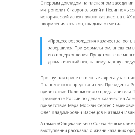
С первым докладом на пленарном заседании
митрополит Ставропольский и Невинномысск
исторический аспект жизни казачества в XX 
окормления казаков, владыка отметил:
«Процесс возрождения казачества, хоть 
завершился. При формальном, внешнем в
его воцерковления. Предстоит еще много
драматический век, нашему народу следу
Прозвучали приветственные адреса участни
Полномочного представителя Президента Ро
приветствие Полномочного представителя П
Президенте России по делам казачества Алек
приветствие Мэра Москвы Сергея Семенович
Олег Владимирович Васнецов и атаман Иван
Атаман «Общеказачьего Союза Чешских земе
выступлении рассказал о жизни казачьих орг