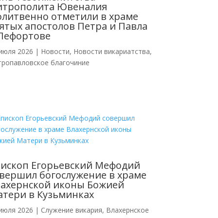
итрополита Ювеналия
литвенно отметили в храме
ятых апостолов Петра и Павла
Лефортове
июля 2026
|
Новости
,
Новости викариатства
,
тропавловское благочиние
ископ Егорьевский Мефодий
вершил богослужение в храме
ахернской иконы Божией
тери в Кузьминках
июля 2026
|
Cлужение викария
,
Влахернское