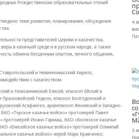
ародных Рождественских образовательных чтений
пр
Со
тведено теме развития, планирования, обсуждения
4 а
ства.
ви
Пат
ельности представителей Церкви и казачества,
еры в казачьей среде и в русском народе, а также
ность обмена бесценным опытом, личного общения,
Ставропольский и Невинномысский Кирилл,
аимодействию с казачеством.
ский и Новоаннинский Елисей, епископ Ейский и
и Прасковейский Гедеон, епископ Волгодонский и
В
руханский Агафангел, архиепископ Женевский и Западно-
с
: ВКО «Терское казачье войско» протоиерей Павел
«Г
М
о» протоиерей Иоанн Гармаш, ВКО «Волжское казачье
ВКО «Енисейское казачье войско» протоиерей Олимпий
3 а
альное казачье войско» иерей Марк Кравченко;
Но