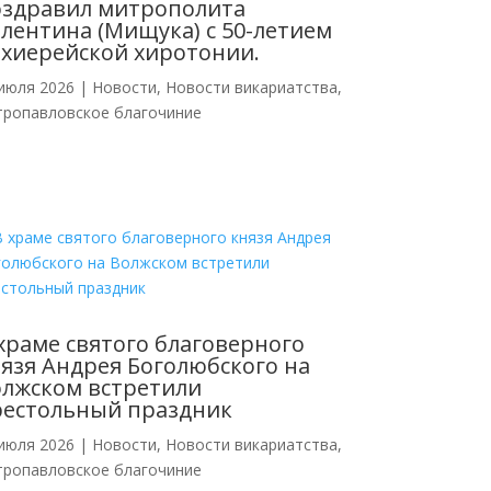
оздравил митрополита
лентина (Мищука) с 50-летием
хиерейской хиротонии.
июля 2026
|
Новости
,
Новости викариатства
,
тропавловское благочиние
храме святого благоверного
язя Андрея Боголюбского на
лжском встретили
рестольный праздник
июля 2026
|
Новости
,
Новости викариатства
,
тропавловское благочиние