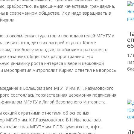
ью, храбростью, выдающимися качествами гражданина,
ны в современном обществе. Их и надо взращивать в
Кирилл.
П
ного окормления студентов и преподавателей МГУТУ и
еп
 казачьих школ, детских лагерей отдыха. Кроме
65
закам, тем более молодым, необходимо разъяснять
17 
рых казачьих обществах распространено. Его
Пат
ную динамику роста интереса к вере и церковной
бл
сти мероприятия митрополит Кирилл ответил на вопросы
седание в Большом зале МГУТУ им. К.Г. Разумовского
торого состоялась торжественная церемония подписания
 филиалом МГУТУ и Лигой безопасного Интернета.
ы секций с краткими отчетами об основных
р МГУТУ им. К.Г.Разумовского В.Н.Иванова, зав.
 казачества» МГУТУ им. Г.Г.Разумовского
, д.ф.н.
Де
 Синодального комитета по взаимодействию с