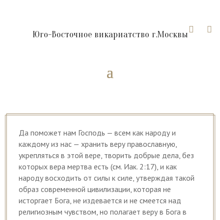


Юго-Восточное викариатство г.Москвы
Да поможет нам Господь — всем как народу и
каждому из нас — хранить веру православную,
укрепляться в этой вере, творить добрые дела, без
которых вера мертва есть (см. Иак. 2:17), и как
народу восходить от силы к силе, утверждая такой
образ современной цивилизации, которая не
исторгает Бога, не издевается и не смеется над
религиозным чувством, но полагает веру в Бога в