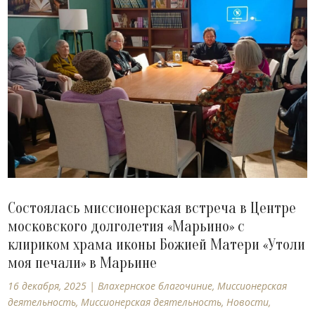
Состоялась миссионерская встреча в Центре
московского долголетия «Марьино» с
клириком храма иконы Божией Матери «Утоли
моя печали» в Марьине
16 декабря, 2025
|
Влахернское благочиние
,
Миссионерская
деятельность
,
Миссионерская деятельность
,
Новости
,