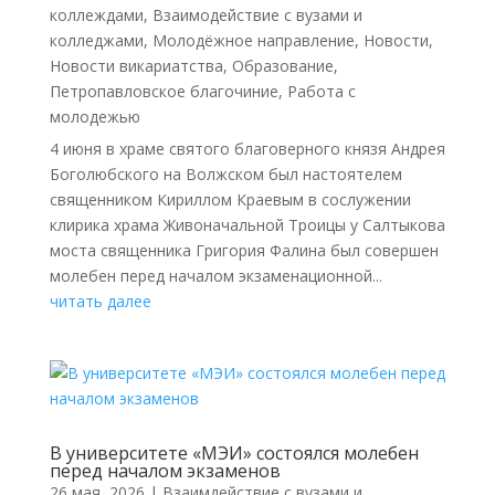
коллеждами
,
Взаимодействие с вузами и
колледжами
,
Молодёжное направление
,
Новости
,
Новости викариатства
,
Образование
,
Петропавловское благочиние
,
Работа с
молодежью
4 июня в храме святого благоверного князя Андрея
Боголюбского на Волжском был настоятелем
священником Кириллом Краевым в сослужении
клирика храма Живоначальной Троицы у Салтыкова
моста священника Григория Фалина был совершен
молебен перед началом экзаменационной...
читать далее
В университете «МЭИ» состоялся молебен
перед началом экзаменов
26 мая, 2026
|
Взаимдействие с вузами и