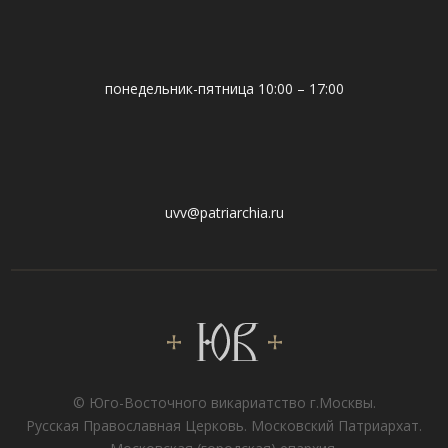
понедельник-пятница 10:00 – 17:00
uvv@patriarchia.ru
© Юго-Восточного викариатствo г.Москвы.
Русская Православная Церковь. Московский Патриархат.