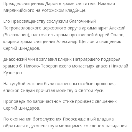
Преждеосвященных Даров в храме святителя Николая
Мирликийского на Рогожском кладбище.
Его Преосвященству сослужили благочинный
Петропавловского церковного округа архимандрит Алексий
(Вылажанин), настоятель храма протоиерей Андрей Орлов,
клирики храма священник Александр Щеглов и священник
Сергий Шиндаров.
Диаконский чин возглавил клирик Патриаршего подворья
храмов б. Николо-Перервинского монастыря диакон Николай
Кузнецов.
На сугубой ектении были вознесены особые прошения,
епископ Силуан прочитал молитву о Святой Руси.
Проповедь по запричастном стихе произнес священник
Сергий Шиндаров.
По окончании богослужения Преосвященный владыка
обратился к духовенству и молящимся со словом назидания.