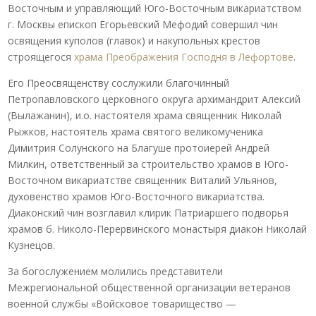
Восточным и управляющий Юго-Восточным викариатством
г. Москвы епископ Егорьевский Мефодий совершил чин
освящения куполов (главок) и накупольных крестов
строящегося
храма Преображения Господня в Лефортове
.
Его Преосвященству сослужили благочинный
Петропавловского церковного округа архимандрит Алексий
(Вылажанин), и.о. настоятеля храма священник Николай
Рыжков, настоятель храма святого великомученика
Димитрия Солунского на Благуше протоиерей Андрей
Милкин, ответственный за строительство храмов в Юго-
Восточном викариатстве священник Виталий Ульянов,
духовенство храмов Юго-Восточного викариатства.
Диаконский чин возглавил клирик Патриаршего подворья
храмов б. Николо-Перервинского монастыря диакон Николай
Кузнецов.
За богослужением молились представители
Межрегиональной общественной организации ветеранов
военной службы «Войсковое товарищество —