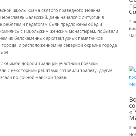
пр
ресной школы храма святого праведного Иоанна
Со
ереславль-Залесский. День начался с литургии в
4 а
е ребятам и педагогам были предложены обед и
ви
акомились с Никольским женским монастырем, побывали
Пат
нем из белокаменных архитектурных памятников
 города, и расположенном на северной окраине города
тыре.
о любимой доброй традиции участники поездки
ели с некоторыми ребятами готовили трапезу, другие
бегали по сочной майской траве.
В
с
«Г
М
3 а
Но