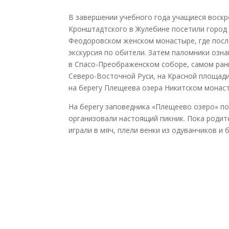
В завершении учебного года учащиеся воск
Кронштадтского в Жулебине посетили город П
Феодоровском женском монастыре, где посл
экскурсия по обители. Затем паломники озн
в Спасо-Преображенском соборе, самом ран
Северо-Восточной Руси, на Красной площади
на берегу Плещеева озера Никитском монас
На берегу заповедника «Плещеево озеро» п
организовали настоящий пикник. Пока родит
играли в мяч, плели венки из одуванчиков и 