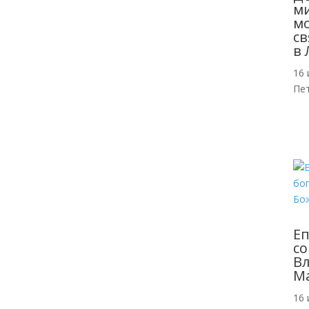
м
мо
св
в 
16 
Пе
Еп
со
Вл
Ма
16 