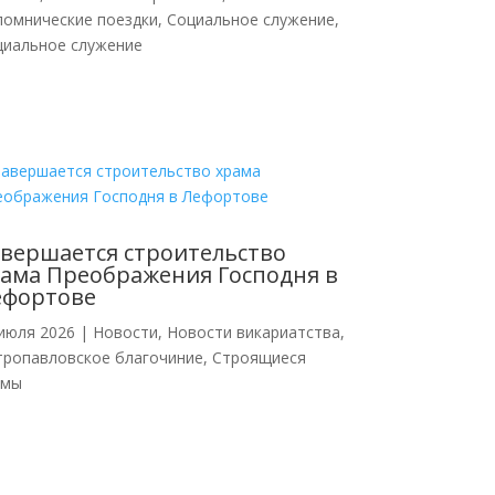
ломнические поездки
,
Социальное служение
,
циальное служение
вершается строительство
ама Преображения Господня в
ефортове
июля 2026
|
Новости
,
Новости викариатства
,
тропавловское благочиние
,
Строящиеся
амы