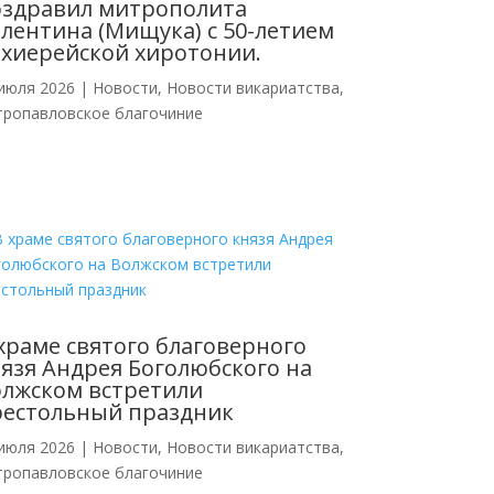
оздравил митрополита
лентина (Мищука) с 50-летием
хиерейской хиротонии.
июля 2026
|
Новости
,
Новости викариатства
,
тропавловское благочиние
храме святого благоверного
язя Андрея Боголюбского на
лжском встретили
рестольный праздник
июля 2026
|
Новости
,
Новости викариатства
,
тропавловское благочиние