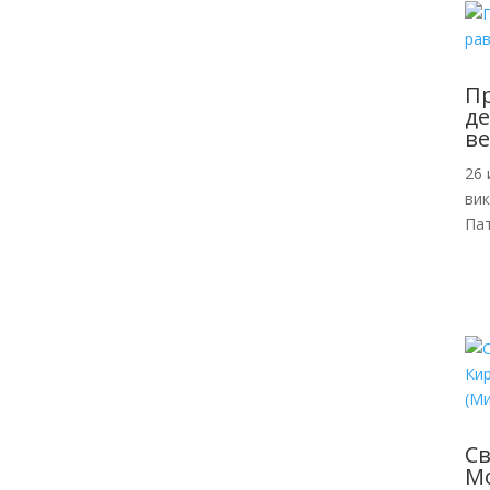
Пр
де
ве
26 
ви
Пат
С
Мо