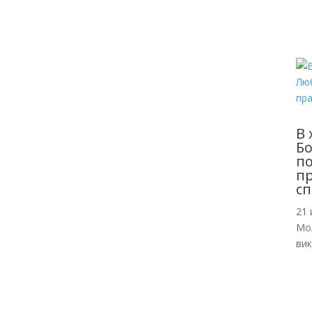
В 
Б
по
пр
сп
21 
Мо
ви