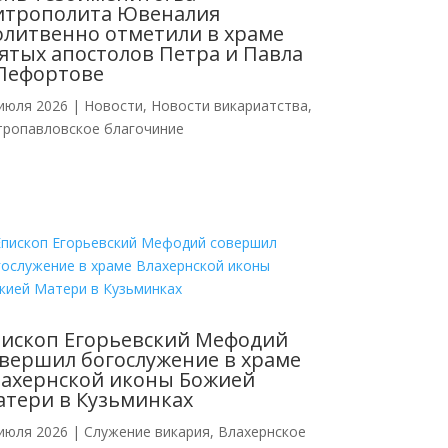
итрополита Ювеналия
литвенно отметили в храме
ятых апостолов Петра и Павла
Лефортове
июля 2026
|
Новости
,
Новости викариатства
,
тропавловское благочиние
ископ Егорьевский Мефодий
вершил богослужение в храме
ахернской иконы Божией
тери в Кузьминках
июля 2026
|
Cлужение викария
,
Влахернское