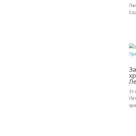
Па
Со
За
хр
Л
31 
Пе
хр