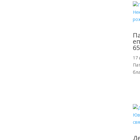
П
еп
65
17 
Пат
бл
Де