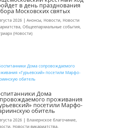
ойдет в день празднования
бора Московских святых
вгуста 2026
|
Анонсы
,
Новости
,
Новости
кариатства
,
Общеепархиальные события
,
риарх (Новости)
оспитанники Дома
опровождаемого проживания
урьевский» посетили Марфо-
ариинскую обитель
вгуста 2026
|
Влахернское благочиние
,
вости
,
Новости викариатства
,