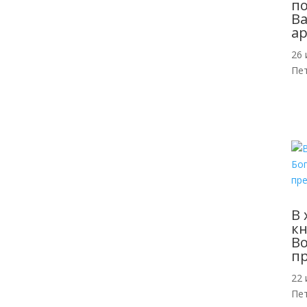
п
Ва
ар
26 
Пе
В 
кн
Во
п
22 
Пе