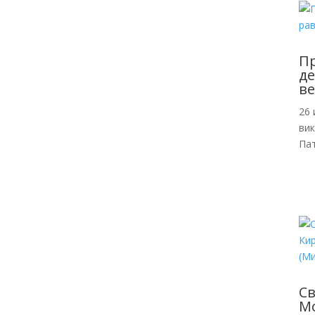
Пр
де
ве
26 
ви
Пат
С
Мо