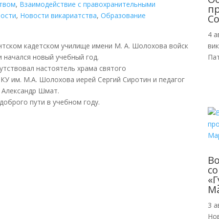
ством
,
Взаимодействие с правохранительными
пр
ости
,
Новости викариатства
,
Образование
Со
4 а
нтском кадетском училище имени М. А. Шолохова войск
ви
 начался новый учебный год.
Пат
утствовал настоятель храма святого
У им. М.А. Шолохова иерей Сергий Сиротин и педагог
 Александр Шмат.
доброго пути в учебном году.
В
с
«Г
М
3 а
Но