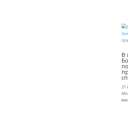
В 
Б
по
пр
сп
21 
Мо
ви