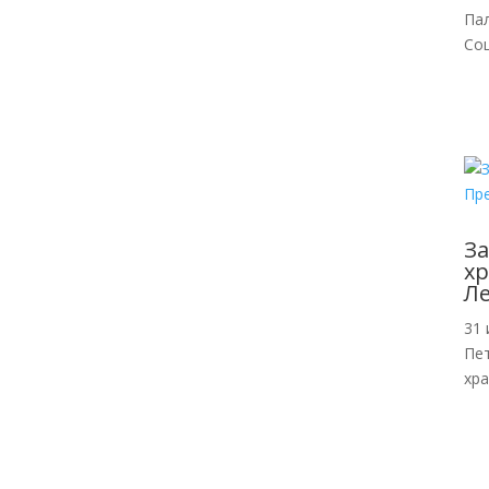
Па
Со
За
хр
Л
31 
Пе
хр