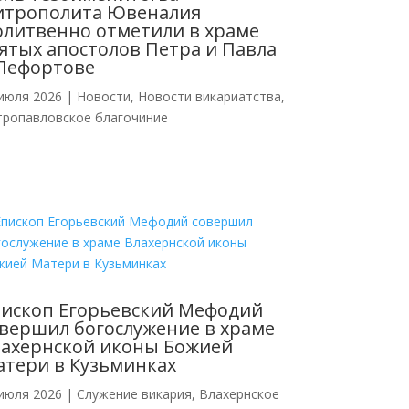
итрополита Ювеналия
литвенно отметили в храме
ятых апостолов Петра и Павла
Лефортове
июля 2026
|
Новости
,
Новости викариатства
,
тропавловское благочиние
ископ Егорьевский Мефодий
вершил богослужение в храме
ахернской иконы Божией
тери в Кузьминках
июля 2026
|
Cлужение викария
,
Влахернское