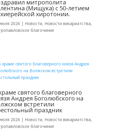
оздравил митрополита
лентина (Мищука) с 50-летием
хиерейской хиротонии.
июля 2026
|
Новости
,
Новости викариатства
,
тропавловское благочиние
храме святого благоверного
язя Андрея Боголюбского на
лжском встретили
рестольный праздник
июля 2026
|
Новости
,
Новости викариатства
,
тропавловское благочиние