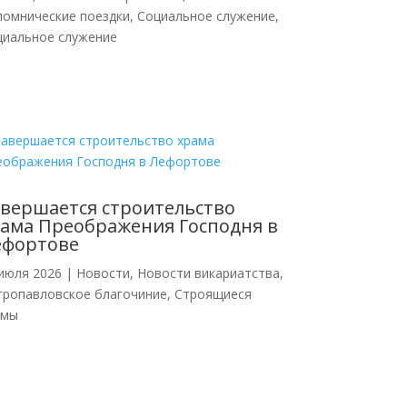
ломнические поездки
,
Социальное служение
,
циальное служение
вершается строительство
ама Преображения Господня в
ефортове
июля 2026
|
Новости
,
Новости викариатства
,
тропавловское благочиние
,
Строящиеся
амы