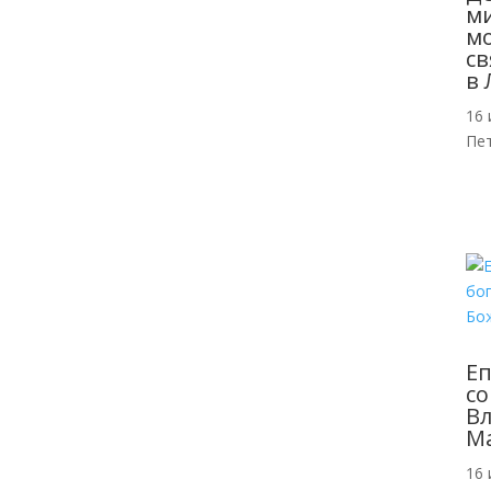
м
мо
св
в 
16 
Пе
Еп
со
Вл
Ма
16 