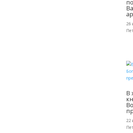
п
Ва
ар
26 
Пе
В 
кн
Во
п
22 
Пе