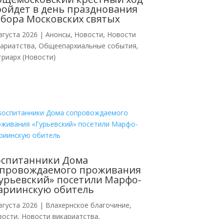
ойдет в день празднования
бора Московских святых
вгуста 2026
|
Анонсы
,
Новости
,
Новости
кариатства
,
Общеепархиальные события
,
риарх (Новости)
оспитанники Дома
опровождаемого проживания
урьевский» посетили Марфо-
ариинскую обитель
вгуста 2026
|
Влахернское благочиние
,
вости
,
Новости викариатства
,