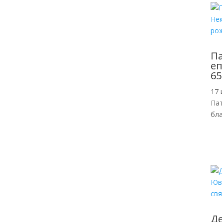
П
еп
65
17 
Пат
бл
Де