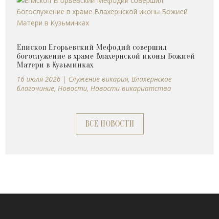
Епископ Егорьевский Мефодий совершил
богослужение в храме Влахернской иконы Божией
Матери в Кузьминках
16 июля 2026
|
Cлужение викария
,
Влахернское
благочиние
,
Новости
,
Новости викариатства
ВСЕ НОВОСТИ