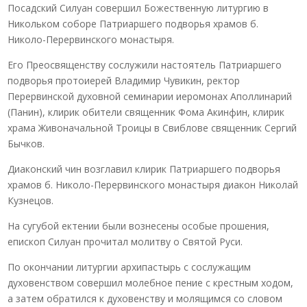
Посадский Силуан совершил Божественную литургию в
Никольком соборе Патриаршего подворья храмов б.
Николо-Перервинского монастыря.
Его Преосвященству сослужили настоятель Патриаршего
подворья протоиерей Владимир Чувикин, ректор
Перервинской духовной семинарии иеромонах Аполлинарий
(Панин), клирик обители священник Фома Акинфин, клирик
храма Живоначальной Троицы в Свиблове священник Сергий
Бычков.
Диаконский чин возглавил клирик Патриаршего подворья
храмов б. Николо-Перервинского монастыря диакон Николай
Кузнецов.
На сугубой ектении были вознесены особые прошения,
епископ Силуан прочитал молитву о Святой Руси.
По окончании литургии архипастырь с сослужащим
духовенством совершил молебное пение с крестным ходом,
а затем обратился к духовенству и молящимся со словом