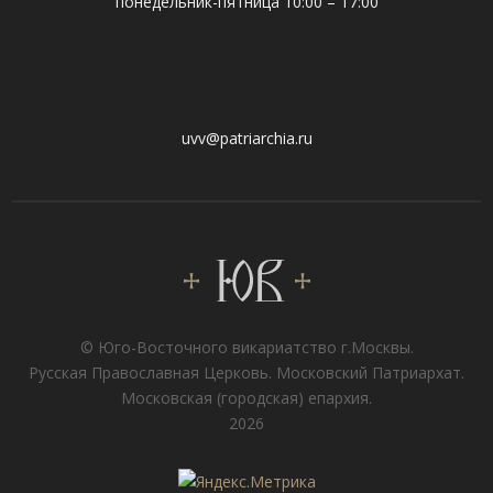
понедельник-пятница 10:00 – 17:00
uvv@patriarchia.ru
© Юго-Восточного викариатствo г.Москвы.
Русская Православная Церковь. Московский Патриархат.
Московская (городская) епархия.
2026