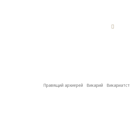

Правящий архиерей
Викарий
Викариатст