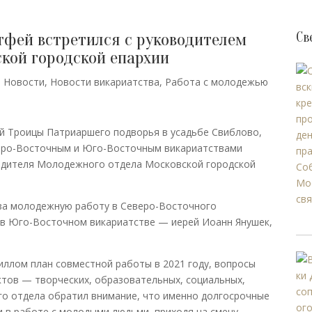
тфей встретился с руководителем
Св
кой городской епархии
,
Новости
,
Новости викариатства
,
Работа с молодежью
ой Троицы Патриаршего подворья в усадьбе Свиблово,
еро-Восточным и Юго-Восточным викариатствами
одителя Молодежного отдела Московской городской
 за молодежную работу в Северо-Восточного
 в Юго-Восточном викариатстве — иерей Иоанн Янушек,
иллом план совместной работы в 2021 году, вопросы
тов — творческих, образовательных, социальных,
о отдела обратил внимание, что именно долгосрочные
 в работе с молодыми людьми, приходя на смену