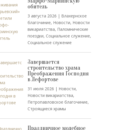
Марфо-Мариинскую
обитель
3 августа 2026
|
Влахернское
благочиние
,
Новости
,
Новости
викариатства
,
Паломнические
поездки
,
Социальное служение
,
Социальное служение
Завершается
строительство храма
Преображения Господня
в Лефортове
31 июля 2026
|
Новости
,
Новости викариатства
,
Петропавловское благочиние
,
Строящиеся храмы
Праздничное молебное