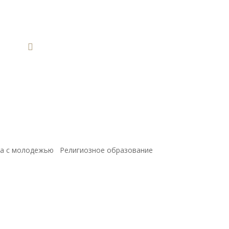

а с молодежью
Религиозное образование