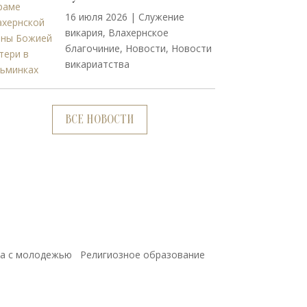
16 июля 2026
|
Cлужение
викария
,
Влахернское
благочиние
,
Новости
,
Новости
викариатства
ВСЕ НОВОСТИ
а с молодежью
Религиозное образование