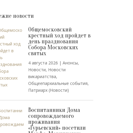
ежие новости
Общемосковский
крестный ход пройдет в
день празднования
Собора Московских
святых
4 августа 2026
|
Анонсы
,
Новости
,
Новости
викариатства
,
Общеепархиальные события
,
Патриарх (Новости)
Воспитанники Дома
сопровождаемого
проживания
«Гурьевский» посетили