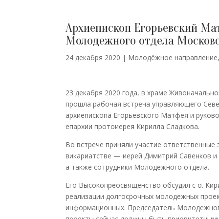
Архиепископ Егорьевский Ма
Молодежного отдела Московс
24 декабря 2020
|
Молодёжное направление
23 декабря 2020 года, в храме Живоначальн
прошла рабочая встреча управляющего Сев
архиепископа Егорьевского Матфея и руков
епархии протоиерея Кирилла Сладкова.
Во встрече приняли участие ответственные
викариатстве — иерей Димитрий Савенков и
а также сотрудники Молодежного отдела.
Его Высокопреосвященство обсудил с о. Кир
реализации долгосрочных молодежных проек
информационных. Председатель Молодежног
проекты сейчас должны быть приоритетными