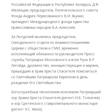
Российской Федерации в Республике Беларусь Д.Ф.
Мезенцев; председатель Попечительского совета
Фонда Андрея Первозванного В.И. Якунин;
президент Международного фонда единства
православных народов В.А. Алексеев.
За Литургией молились председатель
Синодального отдела по взаимоотношениям
Церкви с обществом и СМИ, временно
исполняющий обязанности руководителя Пресс-
службы Патриарха Московского и всея Руси В.Р.
Легойда, духовенство, монашествующие и миряне,
пришедшие в Храм Христа Спасителя помолиться
со Святейшим Патриархом Кириллом в день
рождения Его Святейшества.
Богослужебные песнопения исполнили Патриарший
хор Храма Христа Спасителя (регент И.Б. Толкачев)
и хор Сретенского ставропигиального монастыря
(регент Н.С. Жила).