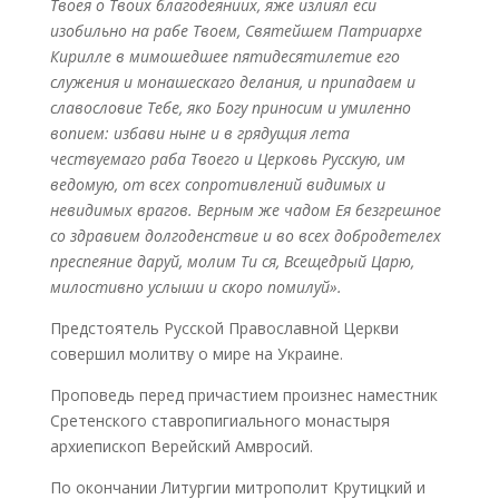
Твоея о Твоих благодеяниих, яже излиял еси
изобильно на рабе Твоем, Святейшем Патриархе
Кирилле в мимошедшее пятидесятилетие его
служения и монашескаго делания, и припадаем и
славословие Тебе, яко Богу приносим и умиленно
вопием: избави ныне и в грядущия лета
чествуемаго раба Твоего и Церковь Русскую, им
ведомую, от всех сопротивлений видимых и
невидимых врагов. Верным же чадом Ея безгрешное
со здравием долгоденствие и во всех добродетелех
преспеяние даруй, молим Ти ся, Всещедрый Царю,
милостивно услыши и скоро помилуй».
Предстоятель Русской Православной Церкви
совершил молитву о мире на Украине.
Проповедь перед причастием произнес наместник
Сретенского ставропигиального монастыря
архиепископ Верейский Амвросий.
По окончании Литургии митрополит Крутицкий и