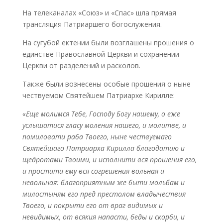
На телеканалах «Союз» и «Спас» шла прямая
трансляция Патриаршего богослужения.
На сугубой ектении были возглашены прошения о
единстве Православной Церкви и сохранении
Церкви от разделений и расколов.
Также были вознесены особые прошения о ныне
чествуемом Святейшем Патриархе Кирилле:
«Еще молимся Тебе, Господу Богу нашему, о еже
услышатися гласу моления нашего, и молитве, и
помиловати раба Твоего, ныне чествуемаго
Святейшаго Патриарха Кирилла благодатию и
щедротами Твоими, и исполнити вся прошения его,
и простити ему вся согрешения вольная и
невольная: благоприятным же быти мольбам и
милостыням его пред престолом владычествия
Твоего, и покрыти его от враг видимых и
невидимых, от всякия напасти, беды и скорби, и