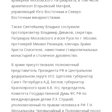
архиереев Московского Патриархата, в том числе
архиепископ Егорьевский Матфей,
управляющий Юго-Восточным и Северо-
Восточным викариатствами.
Также Святейшему Владыке сослужили:
протопресвитер Владимир Диваков, секретарь
Патриарха Московского и всея Руси по г. Москве;
протоиерей Михаил Рязанцев, ключарь Храма
Христа Спасителя; наместники ставропигиальных
монастырей и столичное духовенство.
В храме присутствовали: полномочный
представитель Президента РФ в Центральном
федеральном округе И.О. Щеголев; губернатор
Санкт-Петербурга А.Д. Беглов; губернатор
Красноярского края А.В. Усс; председатель
Комитета Государственной Думы ФС РФ по
международным делам Л.Э. Слуцкий;
уполномоченный по правам человека в РФ Т.Н.
Москалькова; Чрезвычайный и Полномочный посол