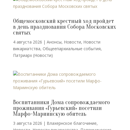
Общемосковский крестный ход пройдет
в день празднования Собора Московских
святых
4 августа 2026
|
Анонсы
,
Новости
,
Новости
викариатства
,
Общеепархиальные события
,
Патриарх (Новости)
Воспитанники Дома сопровождаемого
проживания «Гурьевский» посетили
Марфо-Мариинскую обитель
3 августа 2026
|
Влахернское благочиние
,
Новости
,
Новости викариатства
,
Паломнические