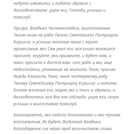
недугов избавити, и подати здравие с
долгоденствием: рцем вси, Господи, услыши и
помилуй.
Призри, Владыко Человеколюбие, милостивным
Твоим оком на раба Твоего Святейшего Патриарха
Кирилла: и услыши моления наша с верою
приносимыя, яко Сам рекл еси: вся елико моляшеся
просите, веруйте, яко приимите, и будет вам, и
паки: просите и дастся вам: сего ради и мы, аще
недостойнии, уповающе на милость Твою, просим:
даждь благость Твою, ныне чествуемому рабу
Твоему Святейшему Патриарху Кириллу: и исполни
благая желания его, мирно же и тихо в здравии, и
долгоденствии вся дни его соблюди: рцем вси, скоро
услыши и милостивно помилуй.
Благоприятно, яко кадило благовонное и яко тучная
всесожжения, да будет, Всеблагий Владыко,
благодарение сие наше пред величеством славы