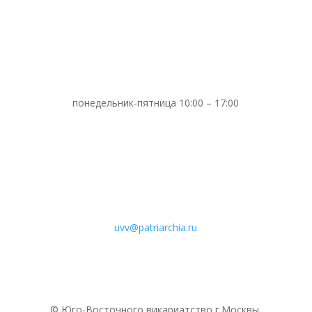
понедельник-пятница 10:00 – 17:00
uvv@patriarchia.ru
© Юго-Восточного викариатствo г.Москвы.