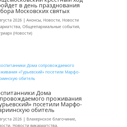
ойдет в день празднования
бора Московских святых
вгуста 2026
|
Анонсы
,
Новости
,
Новости
кариатства
,
Общеепархиальные события
,
риарх (Новости)
оспитанники Дома
опровождаемого проживания
урьевский» посетили Марфо-
ариинскую обитель
вгуста 2026
|
Влахернское благочиние
,
вости
,
Новости викариатства
,