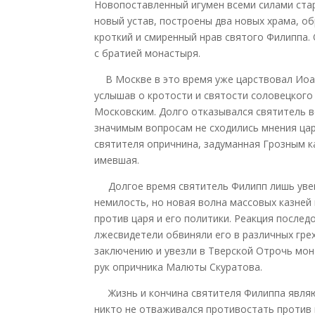
Новопоставленный игумен всеми силами ста
новый устав, построены два новых храма, о
кроткий и смиренный нрав святого Филиппа.
с братией монастыря.
В Москве в это время уже царствовал Иоан
услышав о кротости и святости соловецкого
Московским. Долго отказывался святитель в
значимым вопросам не сходились мнения ца
святителя опричнина, задуманная Грозным к
имевшая.
Долгое время святитель Филипп лишь увеще
немилость, но новая волна массовых казней
против царя и его политики. Реакция послед
лжесвидетели обвиняли его в различных гре
заключению и увезли в Тверской Отрочь мон
рук опричника Малюты Скуратова.
Жизнь и кончина святителя Филиппа являют
никто не отваживался противостать против 