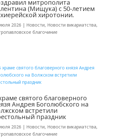
оздравил митрополита
лентина (Мищука) с 50-летием
хиерейской хиротонии.
июля 2026
|
Новости
,
Новости викариатства
,
тропавловское благочиние
храме святого благоверного
язя Андрея Боголюбского на
лжском встретили
рестольный праздник
июля 2026
|
Новости
,
Новости викариатства
,
тропавловское благочиние