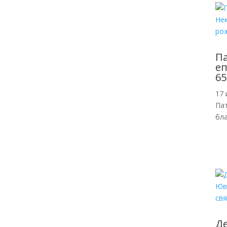
П
еп
65
17 
Пат
бл
Де