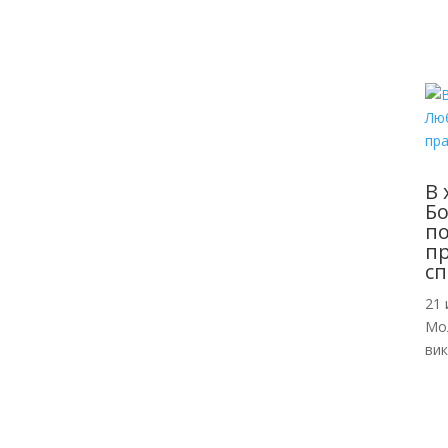
В 
Б
по
пр
сп
21 
Мо
ви