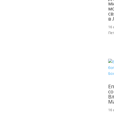
м
мо
св
в 
16 
Пе
Еп
со
Вл
Ма
16 