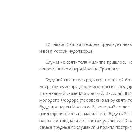
22 января Святая Церковь празднует день
и всея России чудотворца.
Служение святителя Филиппа пришлось на 
современником царя Иоанна Грозного.
Будущий святитель родился в знатной боя
Боярской думе при дворе московских государе
Ещё великий князь Московский, Василий III 
молодого Феодора (так звали в миру святите
будущим царем Иоанном IV, который по дос
придворная жизнь не манила его: будущий св
возрасте тридцати лет святой удалился в С
самые трудные послушания и принял постриг