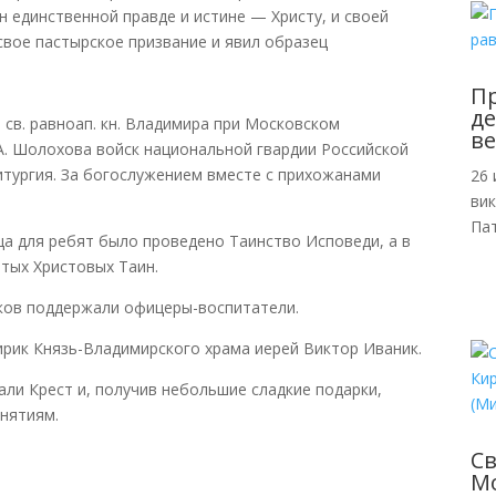
н единственной правде и истине — Христу, и своей
вое пастырское призвание и явил образец
Пр
де
св. равноап. кн. Владимира при Московском
ве
А. Шолохова войск национальной гвардии Российской
тургия. За богослужением вместе с прихожанами
26 
ви
Пат
 для ребят было проведено Таинство Исповеди, а в
ятых Христовых Таин.
ов поддержали офицеры-воспитатели.
рик Князь-Владимирского храма иерей Виктор Иваник.
и Крест и, получив небольшие сладкие подарки,
анятиям.
С
Мо