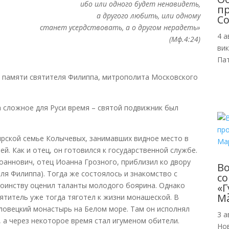
ибо или одного будет ненавидеть,
пр
а другого любить, или одному
Со
станет усердствовать, а о другом нерадеть»
4 а
(Мф.4:24)
ви
Пат
 памяти святителя Филиппа, митрополита Московского
сложное для Руси время – святой подвижник был
рской семье Колычевых, занимавших видное место в
й. Как и отец, он готовился к государственной службе.
Иоаннович, отец Иоанна Грозного, приблизил ко двору
В
ля Филиппа). Тогда же состоялось и знакомство с
с
тоинству оценил таланты молодого боярина. Однако
«Г
М
ятитель уже тогда тяготел к жизни монашеской. В
оловецкий монастырь на Белом море. Там он исполнял
3 а
, а через некоторое время стал игуменом обители.
Но