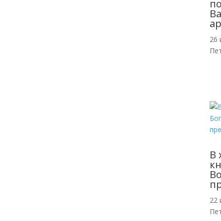
п
Ва
ар
26 
Пе
В 
кн
Во
п
22 
Пе