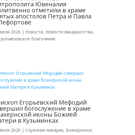
итрополита Ювеналия
литвенно отметили в храме
ятых апостолов Петра и Павла
Лефортове
июля 2026
|
Новости
,
Новости викариатства
,
тропавловское благочиние
ископ Егорьевский Мефодий
вершил богослужение в храме
ахернской иконы Божией
тери в Кузьминках
июля 2026
|
Cлужение викария
,
Влахернское