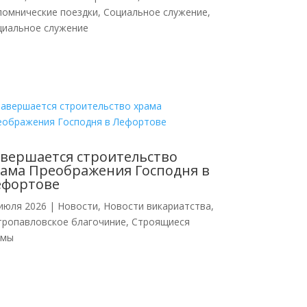
ломнические поездки
,
Социальное служение
,
циальное служение
вершается строительство
ама Преображения Господня в
ефортове
июля 2026
|
Новости
,
Новости викариатства
,
тропавловское благочиние
,
Строящиеся
амы