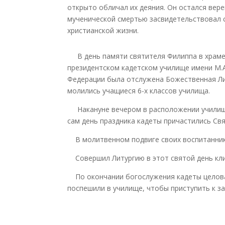
открыто обличал их деяния. Он остался вере
мученической смертью засвидетельствовал с
христианской жизни.
В день памяти святителя Филиппа в храме 
президентском кадетском училище имени М.
Федерации была отслужена Божественная Ли
молились учащиеся 6-х классов училища.
Накануне вечером в расположении училища
сам день праздника кадеты причастились Св
В молитвенном подвиге своих воспитанник
Совершил Литургию в этот святой день кли
По окончании богослужения кадеты целовал
поспешили в училище, чтобы приступить к з