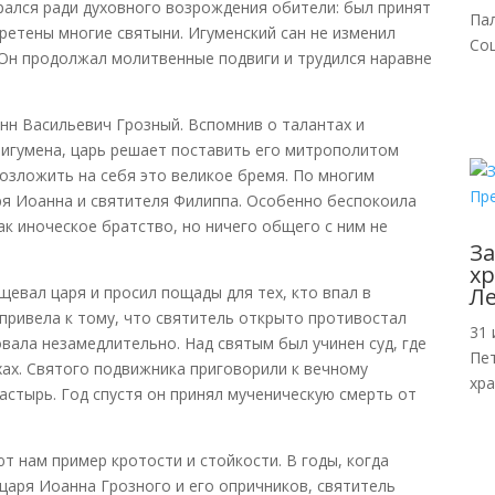
рался ради духовного возрождения обители: был принят
Па
бретены многие святыни. Игуменский сан не изменил
Со
 Он продолжал молитвенные подвиги и трудился наравне
н Васильевич Грозный. Вспомнив о талантах и
 игумена, царь решает поставить его митрополитом
озложить на себя это великое бремя. По многим
ря Иоанна и святителя Филиппа. Особенно беспокоила
ак иноческое братство, но ничего общего с ним не
За
хр
вал царя и просил пощады для тех, кто впал в
Л
 привела к тому, что святитель открыто противостал
31 
овала незамедлительно. Над святым был учинен суд, где
Пе
хах. Святого подвижника приговорили к вечному
хр
астырь. Год спустя он принял мученическую смерть от
 нам пример кротости и стойкости. В годы, когда
царя Иоанна Грозного и его опричников, святитель