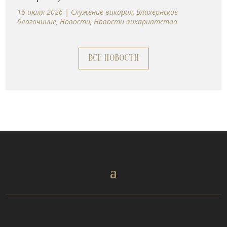
16 июля 2026
|
Cлужение викария
,
Влахернское
благочиние
,
Новости
,
Новости викариатства
ВСЕ НОВОСТИ