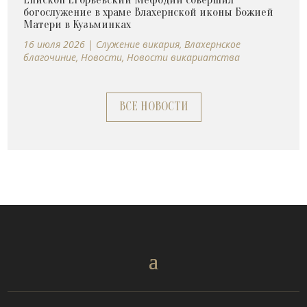
богослужение в храме Влахернской иконы Божией
Матери в Кузьминках
16 июля 2026
|
Cлужение викария
,
Влахернское
благочиние
,
Новости
,
Новости викариатства
ВСЕ НОВОСТИ