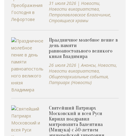
31 июля 2026
|
Новости
,
Новости викариатства
,
Петропавловское благочиние
,
Строящиеся храмы
Праздничное молебное пение в
день памяти
равноапостольного великого
князя Владимира
26 июля 2026
|
Анонсы
,
Новости
,
Новости викариатства
,
Общеепархиальные события
,
Патриарх (Новости)
Святейший Патриарх
Московский и всея Руси
Кирилл поздравил
митрополита Валентина
(Мищука) с 50-летием
архиерейской хиротонии.