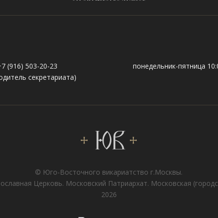
+7 (916) 503-20-23
понедельник-пятница 10:0
одитель секретариата)
© Юго-Восточного викариатствo г.Москвы.
ославная Церковь. Московский Патриархат. Московская (городс
2026