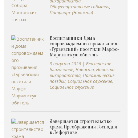
викариатства
,
Общеепархиальные события
,
Патриарх (Новости)
Воспитанники Дома
сопровождаемого проживания
«Гурьевский» посетили Марфо-
Мариинскую обитель
3 августа 2026
|
Влахернское
благочиние
,
Новости
,
Новости
викариатства
,
Паломнические
поездки
,
Социальное служение
,
Социальное служение
Завершается строительство
храма Преображения Господня
в Лефортове