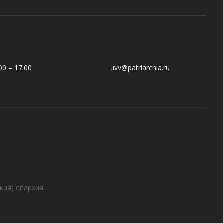
0 – 17:00
uvv@patriarchia.ru
кая) епархия.