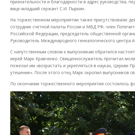
признательности и благодарности в адрес руководства, пе
вице-младший сержант С.И. Пыркин.
На торжественном мероприятии также присутствовали: дей
сотрудник счетной палаты России и МВД РФ, член Попечите
Российской Федерации, председатель общественной органи
Руководитель Международного генеалогического центра А.
С напутственным словом к выпускникам обратился настоя
иерей Марк Кравченко. Священнослужитель прочитал моли
пожелал им «возрастать и укрепляться в науках, Церкви Пр
утешение». После этого отец Марк окропил выпускников св
По окончании торжественного мероприятия состоялось фо