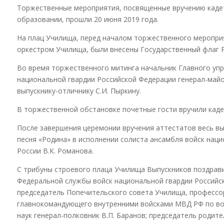
Торжественные мероприятия, посвященные вручению кадет
образовании, прошли 20 июня 2019 года.
На плац Училища, перед началом торжественного мероприя
оркестром Училища, были внесены Государственный флаг Р
Во время торжественного митинга начальник Главного упр
национальной гвардии Российской Федерации генерал-майор
выпускнику-отличнику С.И. Пыркину.
В торжественной обстановке почетные гости вручили кад
После завершения церемонии вручения аттестатов весь вып
песня «Родина» в исполнении солиста ансамбля войск нац
России В.К. Романова.
С трибуны строевого плаца Училища Выпускников поздравил
Федеральной службы войск национальной гвардии Российск
председатель Попечительского совета Училища, профессор,
главнокомандующего внутренними войсками МВД РФ по воен
наук генерал-полковник В.П. Баранов; председатель родите