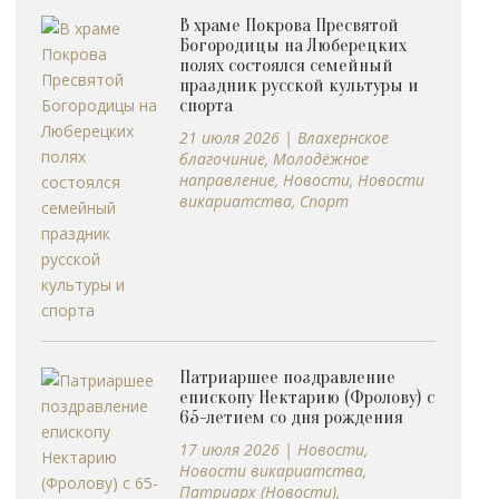
В храме Покрова Пресвятой
Богородицы на Люберецких
полях состоялся семейный
праздник русской культуры и
спорта
21 июля 2026
|
Влахернское
благочиние
,
Молодёжное
направление
,
Новости
,
Новости
викариатства
,
Спорт
Патриаршее поздравление
епископу Нектарию (Фролову) с
65-летием со дня рождения
17 июля 2026
|
Новости
,
Новости викариатства
,
Патриарх (Новости)
,