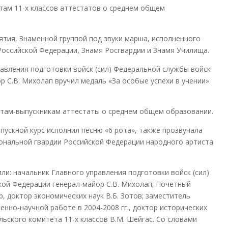
ам 11-х классов аттестатов о среднем общем
тия, Знаменной группой под звуки марша, исполненного
оссийской Федерации, Знамя Росгвардии и Знамя Училища.
авления подготовки войск (сил) Федеральной службы войск
 С.В. Михолап вручил медаль «За особые успехи в учении»
етам-выпускникам аттестаты о среднем общем образовании.
ускной курс исполнил песню «6 рота», также прозвучала
иональной гвардии Российской Федерации народного артиста
и: начальник Главного управления подготовки войск (сил)
ой Федерации генерал-майор С.В. Михолап; Почетный
 доктор экономических наук В.Б. Зотов; заместитель
но-научной работе в 2004-2008 гг., доктор исторических
льского комитета 11-х классов В.М. Шейгас. Со словами