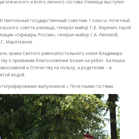
дагогического и всего личного состава Училища выступил
ствительный государственный советник 1 класса, почетный
льского совета училища, генерал-майор Г,В. Веренич; герой
зации «Офицеры России», генерал-майор С.А. Липовой;
С. Маратканов.
тель храма Святого равноапостольного князя Владимира
тву о призвании благословения Божия на ребят. Батюшка
авославной и Отечеству на пользу, а родителям – в
ятой водой.
тографирование выпускников с Почетными гостями.