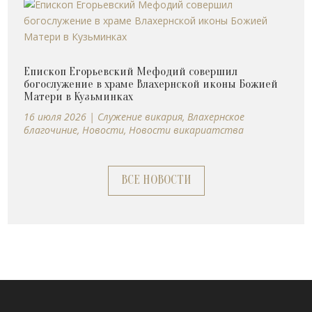
Епископ Егорьевский Мефодий совершил
богослужение в храме Влахернской иконы Божией
Матери в Кузьминках
16 июля 2026
|
Cлужение викария
,
Влахернское
благочиние
,
Новости
,
Новости викариатства
ВСЕ НОВОСТИ