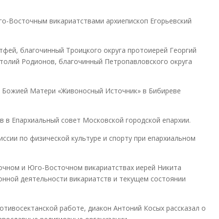
го-Восточным викариатствами архиепископ Егорьевский
тфей, благочинный Троицкого округа протоиерей Георгий
атолий Родионов, благочинный Петропавловского округа
ы Божией Матери «Живоносный Источник» в Бибиреве
в в Епархиальный совет Московской городской епархии.
ссии по физической культуре и спорту при епархиальном
очном и Юго-Восточном викариатствах иерей Никита
онной деятельности викариатств и текущем состоянии
тивосектанской работе, диакон Антоний Косых рассказал о