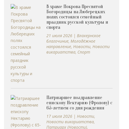
В храме Покрова Пресвятой
Богородицы на Люберецких
полях состоялся семейный
праздник русской культуры и
спорта
21 июля 2026
|
Влахернское
благочиние
,
Молодёжное
направление
,
Новости
,
Новости
викариатства
,
Спорт
Патриаршее поздравление
епископу Нектарию (Фролову) с
65-летием со дня рождения
17 июля 2026
|
Новости
,
Новости викариатства
,
Патриарх (Новости)
,