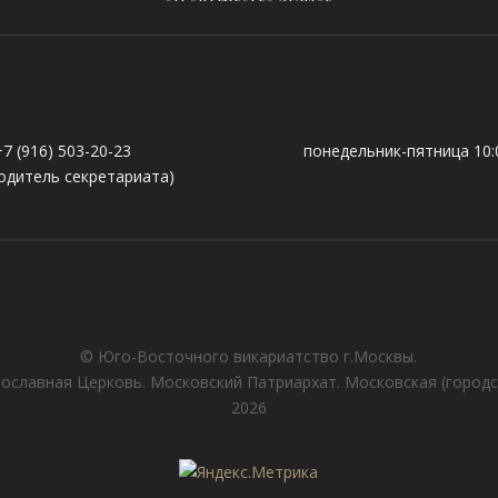
+7 (916) 503-20-23
понедельник-пятница 10:0
одитель секретариата)
© Юго-Восточного викариатствo г.Москвы.
ославная Церковь. Московский Патриархат. Московская (городс
2026