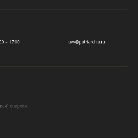
0 – 17:00
uvv@patriarchia.ru
кая) епархия.