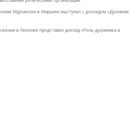
авославные религиозные организации.
ронии Муромских в Марьине выступил с докладом «Духовник
жения в Леонове представил доклад «Роль духовника в