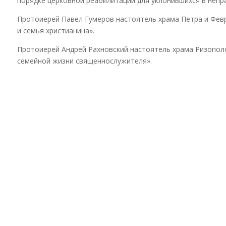
порядке церковной реабилитации для уклонившихся в непр
Протоиерей Павел Гумеров настоятель храма Петра и Фев
и семья христианина».
Протоиерей Андрей Рахновский настоятель храма Ризополо
семейной жизни священнослужителя».