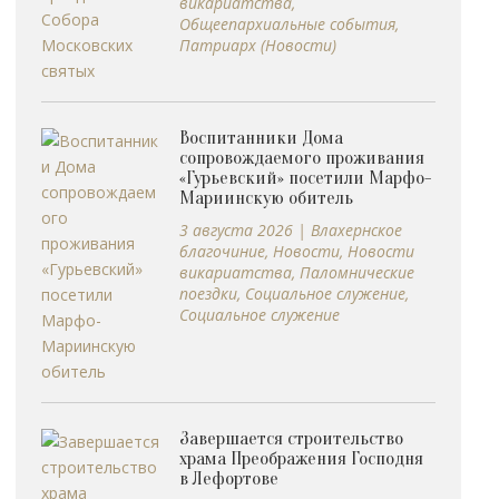
викариатства
,
Общеепархиальные события
,
Патриарх (Новости)
Воспитанники Дома
сопровождаемого проживания
«Гурьевский» посетили Марфо-
Мариинскую обитель
3 августа 2026
|
Влахернское
благочиние
,
Новости
,
Новости
викариатства
,
Паломнические
поездки
,
Социальное служение
,
Социальное служение
Завершается строительство
храма Преображения Господня
в Лефортове