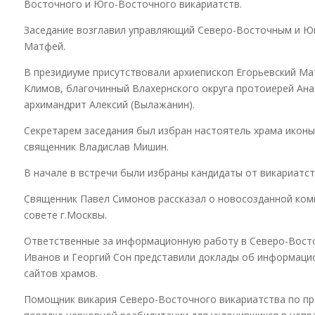
Восточного и Юго-Восточного викариатств.
Заседание возглавил управляющий Северо-Восточным и Ю
Матфей.
В президиуме присутствовали архиепископ Егорьевский Ма
Климов, благочинный Влахернского округа протоиерей Ан
архимандрит Алексий (Вылажанин).
Секретарем заседания был избран настоятель храма икон
священник Владислав Мишин.
В начале в встречи были избраны кандидаты от викариатст
Священник Павел Симонов рассказал о новосозданной коми
совете г.Москвы.
Ответственные за информационную работу в Северо-Вост
Иванов и Георгий Сон представили доклады об информаци
сайтов храмов.
Помощник викария Северо-Восточного викариатства по про