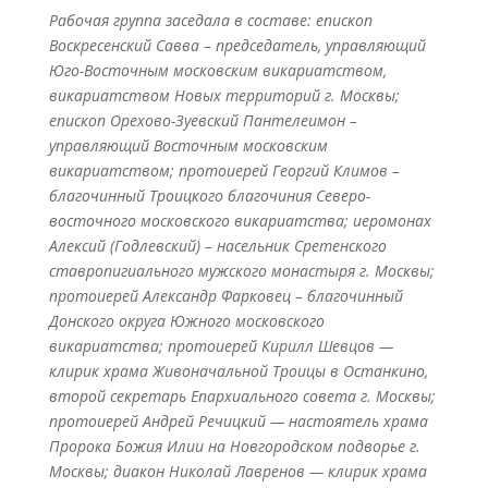
Рабочая группа заседала в составе: епископ
Воскресенский Савва – председатель, управляющий
Юго-Восточным московским викариатством,
викариатством Новых территорий г. Москвы;
епископ Орехово-Зуевский Пантелеимон –
управляющий Восточным
московским
викариатством; протоиерей Георгий Климов –
благочинный Троицкого благочиния Северо-
восточного московского викариатства; иеромонах
Алексий (Годлевский) – насельник Сретенского
ставропигиального мужского монастыря г. Москвы;
протоиерей Александр Фарковец – благочинный
Донского округа Южного московского
викариатства; протоиерей Кирилл Шевцов —
клирик храма Живоначальной Троицы в Останкино,
второй секретарь Епархиального совета г. Москвы;
протоиерей Андрей Речицкий — настоятель храма
Пророка Божия Илии на Новгородском подворье г.
Москвы; диакон Николай Лавренов — клирик храма