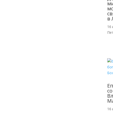
м
мо
св
в 
16 
Пе
Еп
со
Вл
Ма
16 