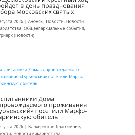
ойдет в день празднования
бора Московских святых
вгуста 2026
|
Анонсы
,
Новости
,
Новости
кариатства
,
Общеепархиальные события
,
риарх (Новости)
оспитанники Дома
опровождаемого проживания
урьевский» посетили Марфо-
ариинскую обитель
вгуста 2026
|
Влахернское благочиние
,
вости
,
Новости викариатства
,