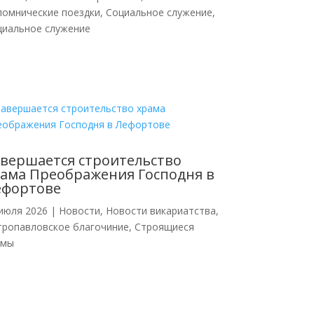
ломнические поездки
,
Социальное служение
,
циальное служение
вершается строительство
ама Преображения Господня в
ефортове
июля 2026
|
Новости
,
Новости викариатства
,
тропавловское благочиние
,
Строящиеся
амы