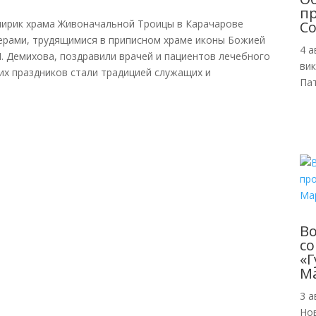
пр
клирик храма Живоначальной Троицы в Карачарове
Со
ерами, трудящимися в приписном храме иконы Божией
4 а
П. Демихова, поздравили врачей и пациентов лечебного
ви
ких праздников стали традицией служащих и
Пат
В
с
«Г
М
3 а
Но