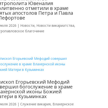
итрополита Ювеналия
литвенно отметили в храме
ятых апостолов Петра и Павла
Лефортове
июля 2026
|
Новости
,
Новости викариатства
,
тропавловское благочиние
ископ Егорьевский Мефодий
вершил богослужение в храме
ахернской иконы Божией
тери в Кузьминках
июля 2026
|
Cлужение викария
,
Влахернское