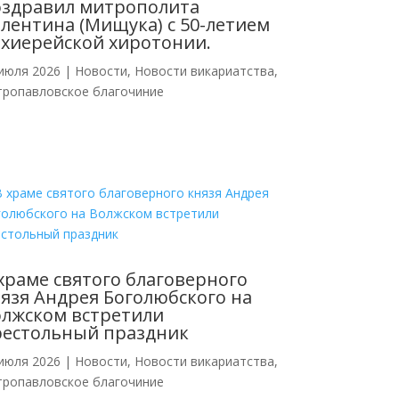
оздравил митрополита
лентина (Мищука) с 50-летием
хиерейской хиротонии.
июля 2026
|
Новости
,
Новости викариатства
,
тропавловское благочиние
храме святого благоверного
язя Андрея Боголюбского на
лжском встретили
рестольный праздник
июля 2026
|
Новости
,
Новости викариатства
,
тропавловское благочиние