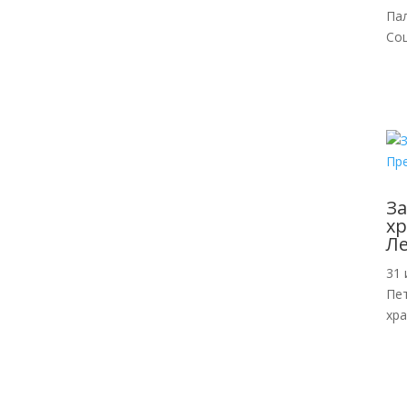
Па
Со
За
хр
Л
31 
Пе
хр