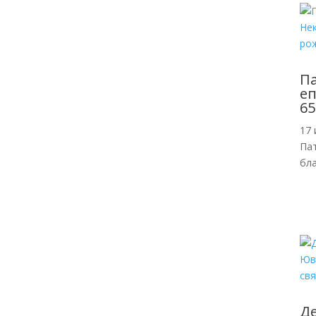
П
еп
65
17 
Пат
бл
Де