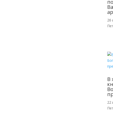
п
Ва
ар
26 
Пе
В 
кн
Во
п
22 
Пе