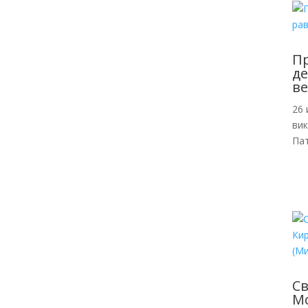
Пр
де
ве
26 
ви
Пат
С
Мо