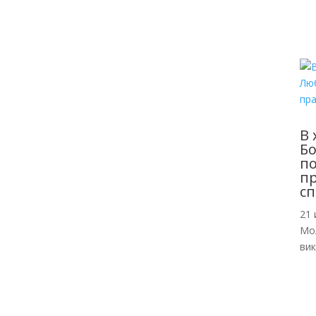
В 
Б
по
пр
сп
21 
Мо
ви