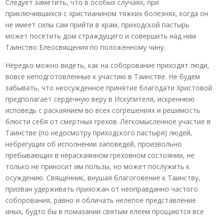
Следует заметить, что в особых случаях, при
приключившихся с христианином тяжких болезнях, когда он
не имеет силы сам прийти в храм, приходской пастырь
может посетить дом страждущего и совершить над ним
Таинство Елеосвящения по положенному чину.
Нередко можно видеть, как на соборование приходят люди,
вовсе неподготовленные к участию в Таинстве. Не будем
забывать, что неосужденное принятие благодати Христовой
предполагает сердечную веру в Искупителя, искреннюю
исповедь с раскаянием во всех согрешениях и решимость
блюсти себя от смертных грехов. Легкомысленное участие в
Таинстве (по недосмотру приходского пастыря) людей,
небрегущих об исполнении заповедей, произвольно
пребывающих в нераскаянном греховном состоянии, не
только не приносит им пользы, но может послужить к
осуждению. Священник, внушая благоговение к Таинству,
призван удерживать прихожан от неоправданно частого
соборования, равно и обличать нелепое представление
иных, будто бы в помазании святым елеем прощаются все