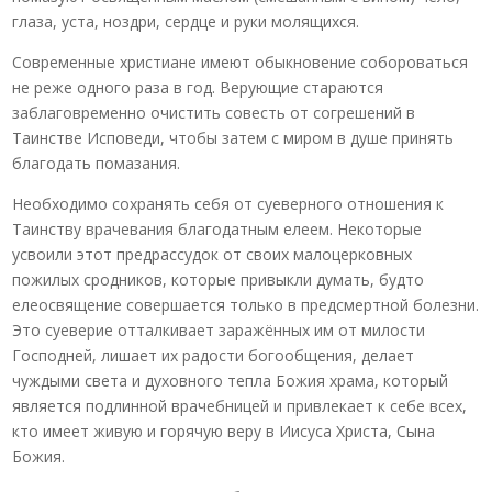
глаза, уста, ноздри, сердце и руки молящихся.
Современные христиане имеют обыкновение собороваться
не реже одного раза в год. Верующие стараются
заблаговременно очистить совесть от согрешений в
Таинстве Исповеди, чтобы затем с миром в душе принять
благодать помазания.
Необходимо сохранять себя от суеверного отношения к
Таинству врачевания благодатным елеем. Некоторые
усвоили этот предрассудок от своих малоцерковных
пожилых сродников, которые привыкли думать, будто
елеосвящение совершается только в предсмертной болезни.
Это суеверие отталкивает заражённых им от милости
Господней, лишает их радости богообщения, делает
чуждыми света и духовного тепла Божия храма, который
является подлинной врачебницей и привлекает к себе всех,
кто имеет живую и горячую веру в Иисуса Христа, Сына
Божия.