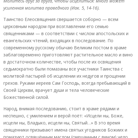
Молитесь друг за друга, чтобы исцелиться: много может
усиленная молитва праведного (Иак. 5, 14-16).
Таинство Елеосвящения свершается соборно — всем
церковным народом при возглавлении его семью
священниками — в соответствии с числом апостольских и
евангельских чтений, входящих в последование. По
современному русскому обычаю Великим постом в храме
заблаговременно приготовляют растительное масло и вино
в достаточном количестве, чтобы после их освящения
седьмократно были помазаны все участники Таинства с
молитвой пастырей об исцелении их недугов и прощении
грехов. Руками иереев Сам Господь, всегда пребывающий в
Своей Церкви, врачует души и тела человеческие
Божественной силой.
Народ, внимая последованию, стоит в храме рядами и
неспешно, с умилением и верой поёт: «Исцели ны, Боже,
исцели ны, Владыко, исцели ны, Святый…» В это время
священники призывают имена святых угодников Божиих и
помазуют освящённым маслом (смешанным с вином) чело,