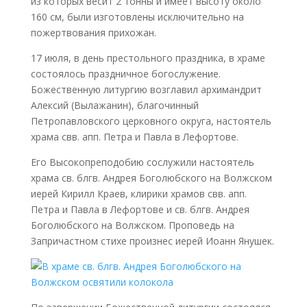
из которых весит 2 тонны и имеет высоту около
160 см, были изготовлены исключительно на
пожертвования прихожан.
17 июля, в день престольного праздника, в храме
состоялось праздничное богослужение.
Божественную литургию возглавил архимандрит
Алексий (Вылажанин), благочинный
Петропавловского церковного округа, настоятель
храма свв. апп. Петра и Павла в Лефортове.
Его Высокопреподобию сослужили настоятель
храма св. блгв. Андрея Боголюбского на Волжском
иерей Кирилл Краев, клирики храмов свв. апп.
Петра и Павла в Лефортове и св. блгв. Андрея
Боголюбского на Волжском. Проповедь на
Запричастном стихе произнес иерей Иоанн Янушек.