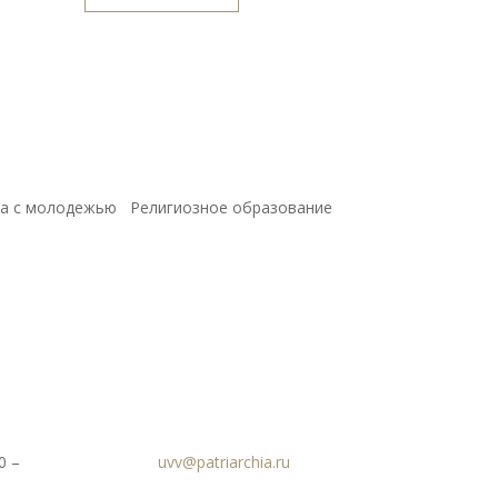
а с молодежью
Религиозное образование
0 –
uvv@patriarchia.ru