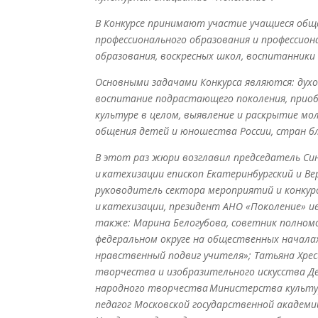
В Конкурсе принимают участие учащиеся общ
профессионального образования и профессион
образования, воскресных школ, воспитанники 
Основными задачами Конкурса являются: дух
воспитание подрастающего поколения, приоб
культуре в целом, выявление и раскрытие мо
общения детей и юношества России, стран бл
В этот раз жюри возглавил председатель Си
и катехизации епископ Екатеринбургский и В
руководитель сектора мероприятий и конкур
и катехизации, президент АНО «Поколение» 
также: Марина Белогубова, советник полно
федеральном округе на общественных началах
нравственный подвиг учителя»; Татьяна Хрес
творчества и изобразительного искусства Д
народного творчества Министерства культуры
педагог Московской государственной академи