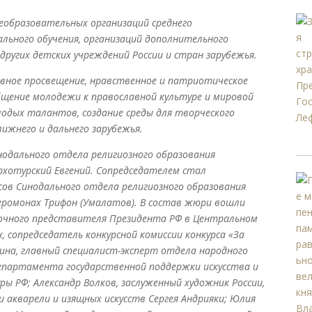
еобразовательных организаций среднего
ального обучения, организаций дополнительного
других детских учреждений России и стран зарубежья.
овное просвещение, нравственное и патриотическое
щение молодежи к православной культуре и мировой
лодых талантов, создание среды для творческого
ижнего и дальнего зарубежья.
нодального отдела религиозного образования
ерхотурский Евгений. Сопредседателем стал
сов Синодального отдела религиозного образования
иеромонах Трифон (Умалатов). В состав жюри вошли
мочного представителя Президента РФ в Центральном
, сопредседатель конкурсной комиссии конкурса «За
ина, главный специалист-эксперт отдела народного
епартамента государственной поддержки искусства и
 РФ; Александр Волков, заслуженный художник России,
и акварели и изящных искусств Сергея Андрияки; Юлия