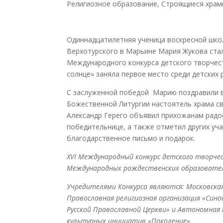
Религиозное образование
,
Строящиеся хра
Одиннадцатилетняя ученица воскресной шко
Верхотурского в Марьине Мария Жукова ста
Международного конкурса детского творчест
солнце» заняла первое место среди детских 
С заслуженной победой Марию поздравили вс
Божественной Литургии настоятель храма с
Александр Герего объявил прихожанам радо
победительнице, а также отметил других уча
благодарственное письмо и подарок.
XVI
Международный конкурс детского творче
Международных рождественских образовате
Учредителями Конкурса являются: Московская
Православная религиозная организация «Сино
Русской Православной Церкви» и Автономная
культурных инициатив «Поколение».