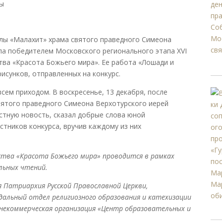
мы
лы «Малахит» храма святого праведного Симеона
ла победителем Московского регионального этапа XVI
ва «Красота Божьего мира». Ее работа «Лошади и
рисунков, отправленных на конкурс.
ем приходом. В воскресенье, 13 декабря, после
вятого праведного Симеона Верхотурского иерей
стную новость, сказал добрые слова юной
стников конкурса, вручив каждому из них
ства «Красота Божьего мира» проводится в рамках
льных чтений.
 Патриархия Русской Православной Церкви,
дальный отдел религиозного образования и катехизации
 некоммерческая организация «Центр образовательных и