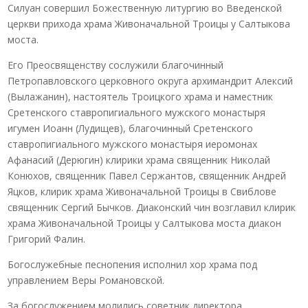
Силуан совершил Божественную литургию во Введенской
церкви прихода храма Живоначальной Троицы у Салтыкова
моста.
Его Преосвященству сослужили благочинный
Петропавловского церковного округа архимандрит Алексий
(Вылажанин), настоятель Троицкого храма и наместник
Сретенского ставропигиального мужского монастыря
игумен Иоанн (Лудищев), благочинный Сретенского
ставропигиального мужского монастыря иеромонах
Афанасий (Дерюгин) клирики храма священник Николай
Конюхов, священник Павел Сержантов, священник Андрей
Яцков, клирик храма Живоначальной Троицы в Свиблове
священник Сергий Бычков. Диаконский чин возглавил клирик
храма Живоначальной Троицы у Салтыкова моста диакон
Григорий Фалин.
Богослужебные песнопения исполнил хор храма под
управлением Веры Романовской.
За богослужением молились советник директора