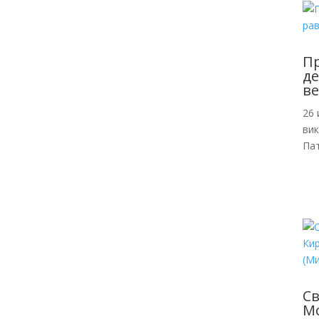
Пр
де
ве
26 
ви
Пат
С
Мо