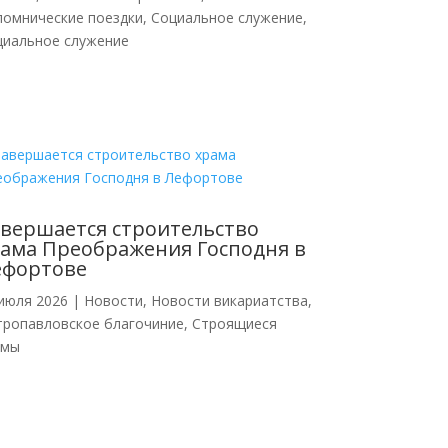
ломнические поездки
,
Социальное служение
,
циальное служение
вершается строительство
ама Преображения Господня в
ефортове
июля 2026
|
Новости
,
Новости викариатства
,
тропавловское благочиние
,
Строящиеся
амы