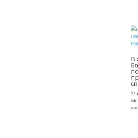
В 
Б
по
пр
сп
21 
Мо
ви