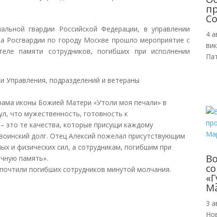
пр
Со
альной гвардии Российской Федерации, в управлении
4 а
ка Росгвардии по городу Москве прошло мероприятие с
ви
еле памяти сотрудников, погибших при исполнении
Пат
и Управления, подразделений и ветераны
храма иконы Божией Матери «Утоли моя печали» в
ул, что мужественность, готовность к
– это те качества, которые присущи каждому
воинский долг. Отец Алексий пожелал присутствующим
ых и физических сил, а сотрудникам, погибшим при
В
ечную память».
с
 почтили погибших сотрудников минутой молчания.
«Г
М
3 а
Но