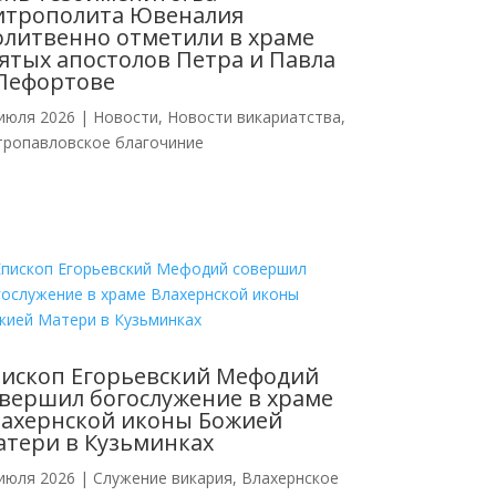
итрополита Ювеналия
литвенно отметили в храме
ятых апостолов Петра и Павла
Лефортове
июля 2026
|
Новости
,
Новости викариатства
,
тропавловское благочиние
ископ Егорьевский Мефодий
вершил богослужение в храме
ахернской иконы Божией
тери в Кузьминках
июля 2026
|
Cлужение викария
,
Влахернское