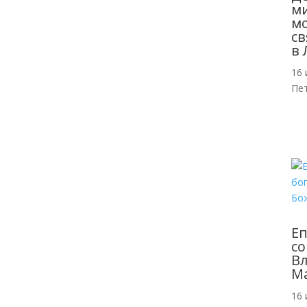
м
мо
св
в 
16 
Пе
Еп
со
Вл
Ма
16 