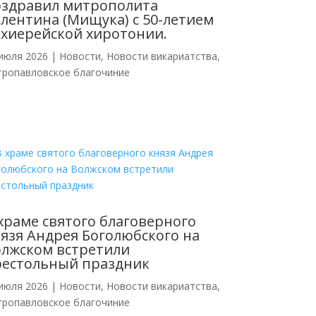
оздравил митрополита
лентина (Мищука) с 50-летием
хиерейской хиротонии.
июля 2026
|
Новости
,
Новости викариатства
,
тропавловское благочиние
храме святого благоверного
язя Андрея Боголюбского на
лжском встретили
рестольный праздник
июля 2026
|
Новости
,
Новости викариатства
,
тропавловское благочиние