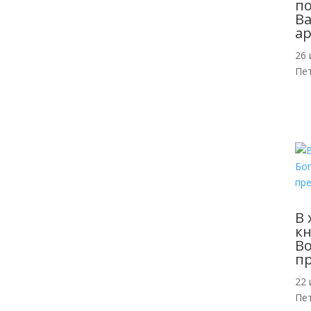
п
Ва
ар
26 
Пе
В 
кн
Во
п
22 
Пе