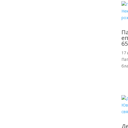
П
еп
65
17 
Пат
бл
Де