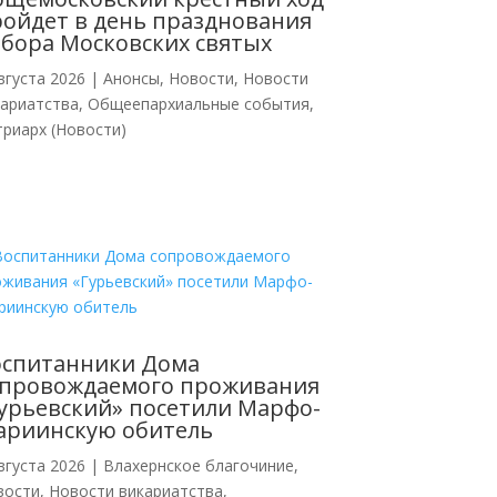
ойдет в день празднования
бора Московских святых
вгуста 2026
|
Анонсы
,
Новости
,
Новости
кариатства
,
Общеепархиальные события
,
риарх (Новости)
оспитанники Дома
опровождаемого проживания
урьевский» посетили Марфо-
ариинскую обитель
вгуста 2026
|
Влахернское благочиние
,
вости
,
Новости викариатства
,