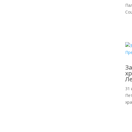
Па
Со
За
хр
Л
31 
Пе
хр