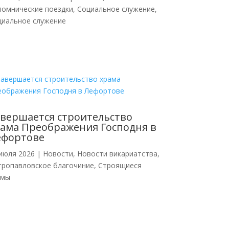
ломнические поездки
,
Социальное служение
,
циальное служение
вершается строительство
ама Преображения Господня в
ефортове
июля 2026
|
Новости
,
Новости викариатства
,
тропавловское благочиние
,
Строящиеся
амы