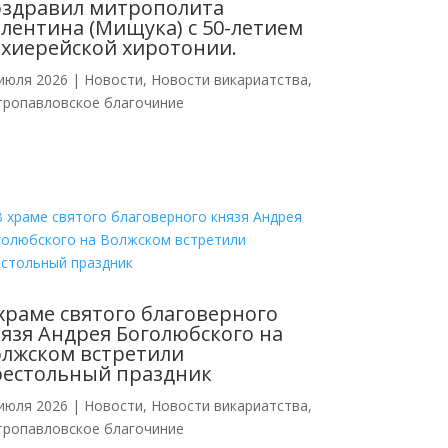
оздравил митрополита
лентина (Мищука) с 50-летием
хиерейской хиротонии.
июля 2026
|
Новости
,
Новости викариатства
,
тропавловское благочиние
храме святого благоверного
язя Андрея Боголюбского на
лжском встретили
рестольный праздник
июля 2026
|
Новости
,
Новости викариатства
,
тропавловское благочиние