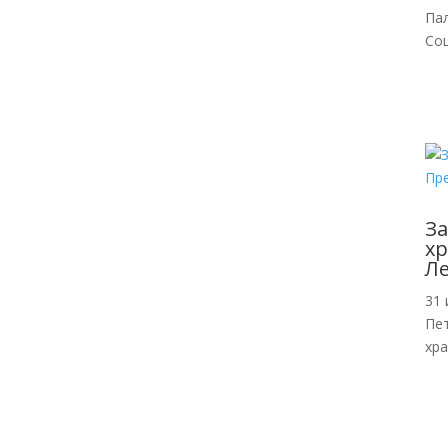
Па
Со
За
хр
Л
31 
Пе
хр