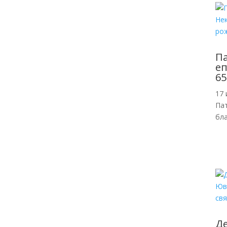
П
еп
65
17 
Пат
бл
Де