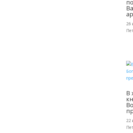
п
Ва
ар
26 
Пе
В 
кн
Во
п
22 
Пе