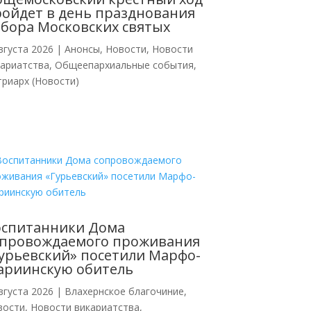
ойдет в день празднования
бора Московских святых
вгуста 2026
|
Анонсы
,
Новости
,
Новости
кариатства
,
Общеепархиальные события
,
риарх (Новости)
оспитанники Дома
опровождаемого проживания
урьевский» посетили Марфо-
ариинскую обитель
вгуста 2026
|
Влахернское благочиние
,
вости
,
Новости викариатства
,