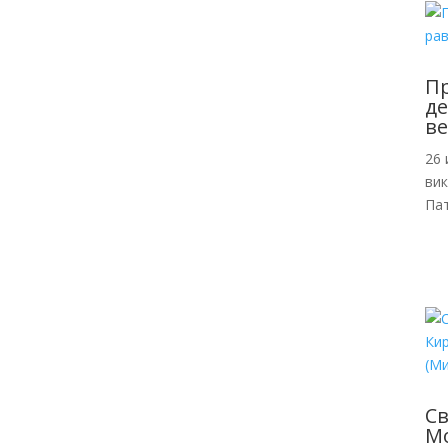
Пр
де
ве
26 
ви
Пат
С
Мо