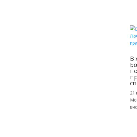
В 
Б
по
пр
сп
21 
Мо
ви