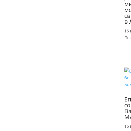
м
мо
св
в 
16 
Пе
Еп
со
Вл
Ма
16 