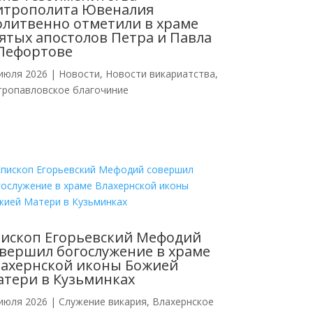
итрополита Ювеналия
литвенно отметили в храме
ятых апостолов Петра и Павла
Лефортове
июля 2026
|
Новости
,
Новости викариатства
,
тропавловское благочиние
ископ Егорьевский Мефодий
вершил богослужение в храме
ахернской иконы Божией
тери в Кузьминках
июля 2026
|
Cлужение викария
,
Влахернское