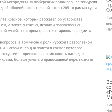
ятой Богородицы на Люберецких полях прошла экскурсия
пр
редней общеобразовательной школы 2051 в рамках курса
Со
4 а
слав Краснов, который рассказал об устройстве
ви
нем, а также о святых, иконах и православных
Пат
ской музей, в котором хранятся старинные предметы
 вопросов, в том числе о роли Русской Православной
.А. Гагарине, со дня полета в космос которого
 экскурсии — прекрасная возможность наглядно
 храма, больше узнать о православной вере, познать
В
с
«Г
М
3 а
Но