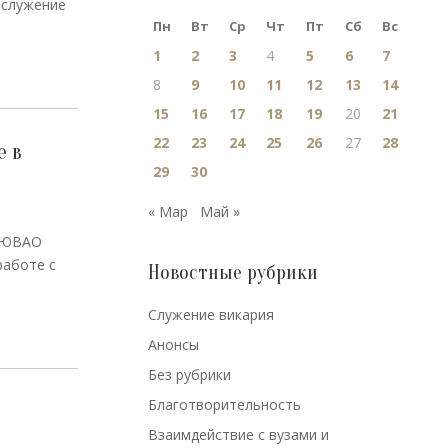
ослужение
Пн
Вт
Ср
Чт
Пт
Сб
Вс
1
2
3
4
5
6
7
8
9
10
11
12
13
14
15
16
17
18
19
20
21
22
23
24
25
26
27
28
е в
29
30
« Мар
Май »
о ЮВАО
работе с
Новостные рубрики
Cлужение викария
Анонсы
Без рубрики
Благотворительность
Взаимдействие с вузами и