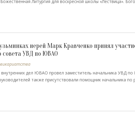
у Божественная Литургия для воскресной школы «Лествица». Бог
 Кузьминках иерей Марк Кравченко принял участи
о совета УВД по ЮВАО
 викариатства
и внутренних дел ЮВАО провел заместитель начальника УВД п
руководителей также присутствовали помощник начальника по 