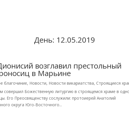
День:
12.05.2019
Дионисий возглавил престольный
роносиц в Марьине
ое благочиние
,
Новости
,
Новости викариатства
,
Строящиеся хр
ом совершил Божественную литургию в строящемся храме в одн
цы. Его Преосвященству сослужили: протоиерей Анатолий
ного округа Юго-Восточного...