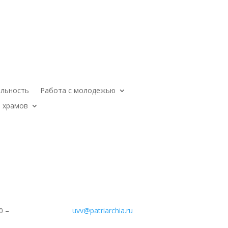
ельность
Работа с молодежью
 храмов
0 –
uvv@patriarchia.ru