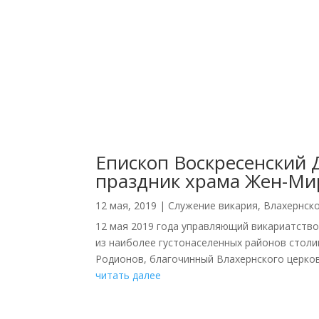
Епископ Воскресенский 
праздник храма Жен-Ми
12 мая, 2019
|
Cлужение викария
,
Влахернск
12 мая 2019 года управляющий викариатств
из наиболее густонаселенных районов столи
Родионов, благочинный Влахернского церков
читать далее