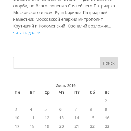
скорби, по благословению Святейшего Патриарха
Московского и всея Руси Кирилла Патриарший
наместник Московской епархии митрополит
Крутицкий и Коломенский Ювеналий возложил...
читать далее
Поиск
Июнь 2019
Пн
Вт
Ср
Чт
Пт
Сб
Вс
1
2
3
4
5
6
7
8
9
10
11
12
13
14
15
16
17
18
19
20
21
22
23