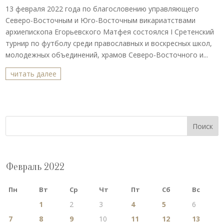
13 февраля 2022 года по благословению управляющего
Северо-Восточным и Юго-Восточным викариатствами
архиепископа Егорьевского Матфея состоялся I Сретенский
турнир по футболу среди православных и воскресных школ,
молодежных объединений, храмов Северо-Восточного и...
читать далее
Поиск
Февраль 2022
Пн
Вт
Ср
Чт
Пт
Сб
Вс
1
2
3
4
5
6
7
8
9
10
11
12
13