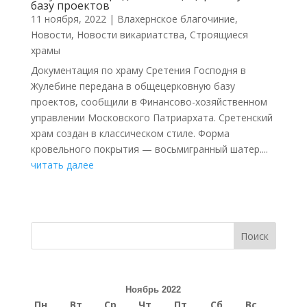
базу проектов
11 ноября, 2022
|
Влахернское благочиние
,
Новости
,
Новости викариатства
,
Строящиеся
храмы
Документация по храму Сретения Господня в
Жулебине передана в общецерковную базу
проектов, сообщили в Финансово-хозяйственном
управлении Московского Патриархата. Сретенский
храм создан в классическом стиле. Форма
кровельного покрытия — восьмигранный шатер....
читать далее
Поиск
Ноябрь 2022
Пн
Вт
Ср
Чт
Пт
Сб
Вс