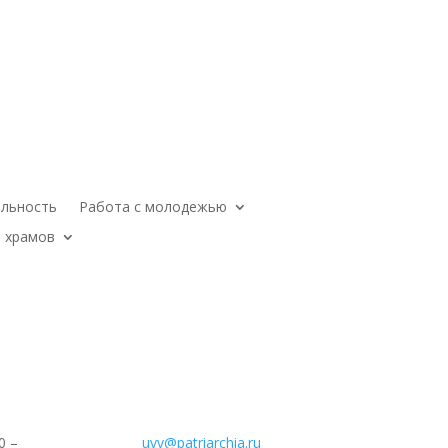
ельность
Работа с молодежью
 храмов
0 –
uvv@patriarchia.ru