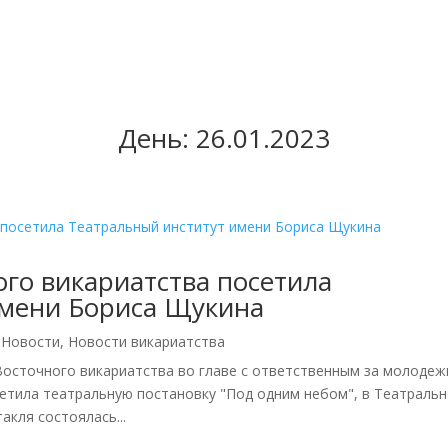
День:
26.01.2023
го викариатства посетила
имени Бориса Щукина
,
Новости
,
Новости викариатства
Восточного викариатства во главе с ответственным за молоде
тила театральную постановку "Под одним небом", в Театраль
акля состоялась...