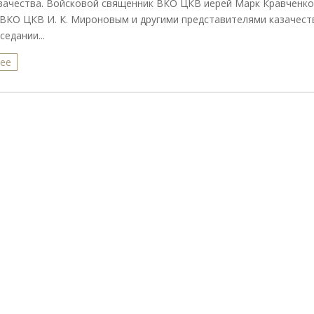
зачества. Войсковой священник ВКО ЦКВ иерей Марк Кравченк
ВКО ЦКВ И. К. Мироновым и другими представителями казачест
cедании...
лее