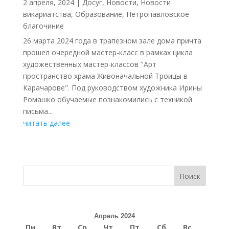
2 апреля, 2024
|
Досуг
,
Новости
,
Новости
викариатства
,
Образование
,
Петропавловское
благочиние
26 марта 2024 года в трапезном зале дома причта
прошел очередной мастер-класс в рамках цикла
художественных мастер-классов "Арт
пространство храма Живоначальной Троицы в
Карачарове". Под руководством художника Ирины
Ромашко обучаемые познакомились с техникой
письма...
читать далее
Поиск
Апрель 2024
Пн
Вт
Ср
Чт
Пт
Сб
Вс