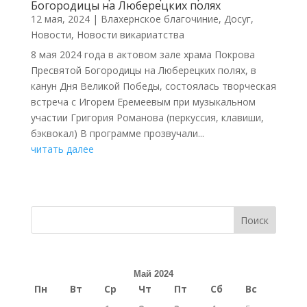
Богородицы на Люберецких полях
12 мая, 2024
|
Влахернское благочиние
,
Досуг
,
Новости
,
Новости викариатства
8 мая 2024 года в актовом зале храма Покрова
Пресвятой Богородицы на Люберецких полях, в
канун Дня Великой Победы, состоялась творческая
встреча с Игорем Еремеевым при музыкальном
участии Григория Романова (перкуссия, клавиши,
бэквокал) В программе прозвучали...
читать далее
Поиск
Май 2024
Пн
Вт
Ср
Чт
Пт
Сб
Вс