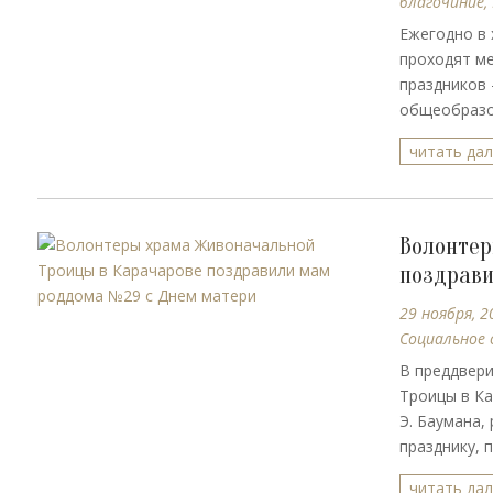
благочиние
,
Ежегодно в 
проходят ме
праздников 
общеобразов
читать да
Волонтер
поздрави
29 ноября, 2
Социальное 
В преддвер
Троицы в Ка
Э. Баумана,
празднику, 
читать да