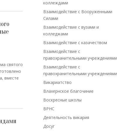
коллеждами
Взаимодействие с Вооруженными
Силами
ного
Взаимодействие с вузами и
ные
колледжами
Взаимодействие с казачеством
Взаимодействие с
правохранительными учреждениями
ама святого
Взаимодействие с
зготовлено
правохранительными учреждениями
а, вместе
Викариатство
Влахернское благочиние
Воскресные школы
ВРНС
Деятельность викария
андами
Досуг