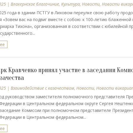
025
|
Влахернское благочиние
,
Культура
,
Новости
,
Новости вика
025 года в здании ПСТГУ в Лиховом переулке свою работу прод
 «Зовем вас на подвиг вместе с собою: к 100-летию блаженной
риарха Тихона», организованная в соответствии с юбилейной 
сударственного...
лее
рк Кравченко принял участие в заседании Коми
зачества
025
|
Взаимодействие с казачеством
,
Новости
,
Новости викариа
од руководством заместителя полномочного представителя Пр
 Федерации в Центральном федеральном округе Сергея Нештенк
 заседание Комиссии при полномочном представителе Президен
Федерации в Центральном федеральном...
лее