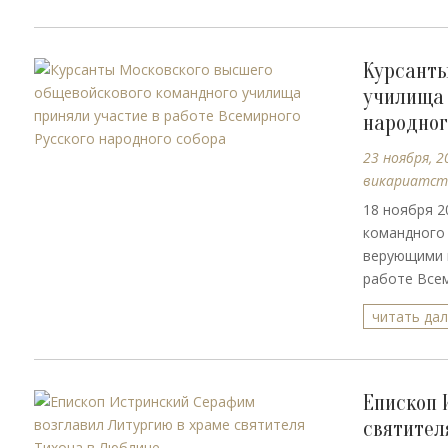
Курсанты
училища 
народног
23 ноября, 2
викариатст
18 ноября 2
командного
верующими 
работе Всем
читать да
Епископ 
святител