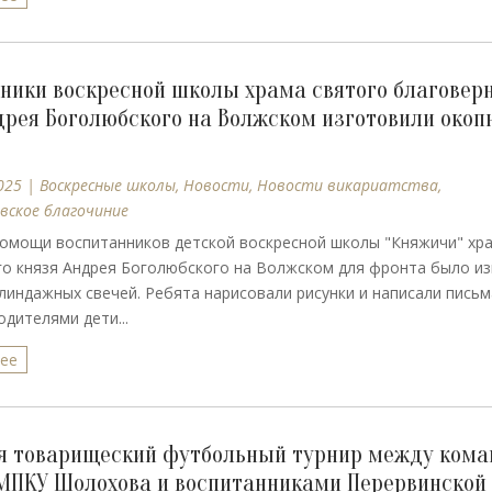
ники воскресной школы храма святого благовер
дрея Боголюбского на Волжском изготовили окоп
025
|
Воскресные школы
,
Новости
,
Новости викариатства
,
вское благочиние
омощи воспитанников детской воскресной школы "Княжичи" хр
о князя Андрея Боголюбского на Волжском для фронта было и
линдажных свечей. Ребята нарисовали рисунки и написали письм
одителями дети...
лее
я товарищеский футбольный турнир между ком
МПКУ Шолохова и воспитанниками Перервинской