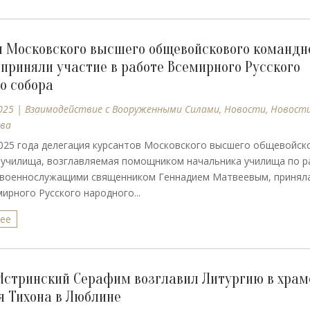
 Московского высшего общевойскового командн
приняли участие в работе Всемирного Русского
о собора
025
|
Взаимодействие с Вооруженными Силами
,
Новости
,
Новост
ва
025 года делегация курсантов Московского высшего общевойск
 училища, возглавляемая помощником начальника училища по р
военнослужащими священником Геннадием Матвеевым, приняла
ирного Русского народного...
лее
Истринский Серафим возглавил Литургию в храм
я Тихона в Люблине