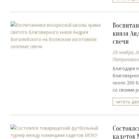
Воспитан
князя Ан
свечи
28 ноября, 2
Петропавло
Благодаря п
благоверног
около 200 б
со своими р
читать да
Состоялс
кадетов 