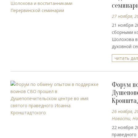
семинар
27 ноября, 2
21 ноября 2
сборными ко
Шолохова во
духовной се
читать да
Форум по
Душепопе
Кроншта
26 ноября, 2
Новости
,
Но
22 ноября 2
праведного