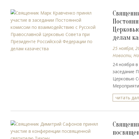
Священни
Постоянн
Церковью
делам ка
25 ноября, 2
Новости
,
Но
24 ноября в
заседание П
Церковью Со
Мероприятие
читать да
Священни
посвящен