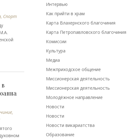
Интервью
Как прийти в храм
а
,
Спорт
Карта Влахернского благочиния
ду
Карта Петропавловского благочиния
М.А.
енской
Комиссии
Культура
Медиа
Межприходское общение
Миссионерская деятельность
 в
Миссионерская деятельность
Иоанна
Молодёжное направление
Новости
очиние
,
Новости
е
Новости викариатства
вятого
Образование
духовном