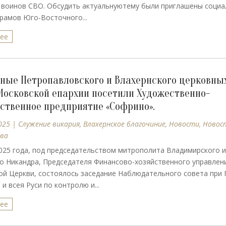
 воинов СВО. Обсудить актуальнуютему были приглашены соци
рамов Юго-Восточного...
лее
ные Петропавловского и Влахернского церковны
Московской епархии посетили Художественно-
ственное предприятие «Софрино».
025
|
Cлужение викария
,
Влахернское благочиние
,
Новости
,
Новос
ва
025 года, под председательством митрополита Владимирского и
о Никандра, Председателя Финансово-хозяйственного управлен
й Церкви, состоялось заседание Наблюдательного совета при 
и всея Руси по контролю и...
лее