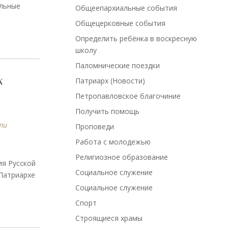
альные
Общеепархиальные события
Общецерковные события
Определить ребёнка в воскресную
школу
Паломнические поездки
х
Патриарх (Новости)
Петропавловское благочиние
Получить помощь
ти
Проповеди
Работа с молодежью
Религиозное образование
ия Русской
Социальное служение
Патриархе
Социальное служение
Спорт
Строящиеся храмы