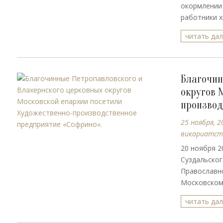
окормлении
работники х
читать да
Благочин
округов 
производ
25 ноября, 2
викариатст
20 ноября 2
Суздальског
Православно
Московском 
читать да