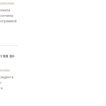
риатства
олжила
 кончины
программой
ссии по
тства
езидента
о
та