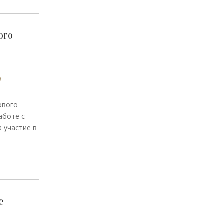
ого
и
ового
аботе с
 участие в
е