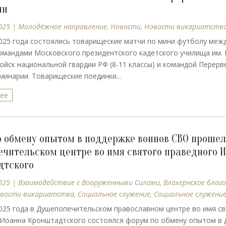
ии
025
|
Молодёжное направление
,
Новости
,
Новости викариатств
025 года состоялись товарищеские матчи по мини футболу меж
мандами Московского президентского кадетского училища им. 
йск национальной гвардии РФ (8-11 классы) и командой Перерв
минарии. Товарищеские поединки...
лее
 обмену опытом в поддержке воинов СВО прошел
чительском центре во имя святого праведного 
дтского
025
|
Взаимодействие с Вооруженными Силами
,
Влахернское благ
вости викариатства
,
Социальное служение
,
Социальное служени
025 года в Душепопечительском православном центре во имя с
 Иоанна Кронштадтского состоялся форум по обмену опытом в 