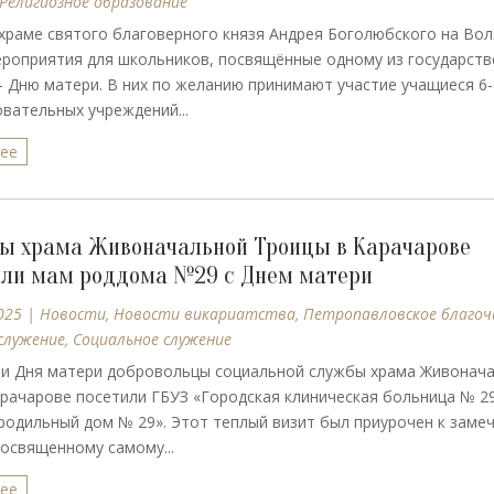
Религиозное образование
храме святого благоверного князя Андрея Боголюбского на Во
роприятия для школьников, посвящённые одному из государств
- Дню матери. В них по желанию принимают участие учащиеся 6-
ательных учреждений...
лее
ы храма Живоначальной Троицы в Карачарове
ли мам роддома №29 с Днем матери
025
|
Новости
,
Новости викариатства
,
Петропавловское благоч
служение
,
Социальное служение
ии Дня матери добровольцы социальной службы храма Живонач
рачарове посетили ГБУЗ «Городская клиническая больница № 29
 родильный дом № 29». Этот теплый визит был приурочен к заме
посвященному самому...
лее