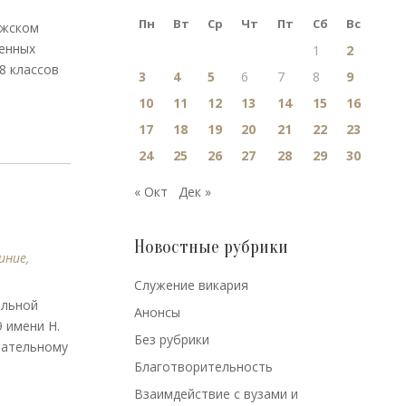
Пн
Вт
Ср
Чт
Пт
Сб
Вс
лжском
енных
1
2
8 классов
3
4
5
6
7
8
9
10
11
12
13
14
15
16
17
18
19
20
21
22
23
24
25
26
27
28
29
30
« Окт
Дек »
Новостные рубрики
иние
,
Cлужение викария
альной
Анонсы
 имени Н.
Без рубрики
чательному
Благотворительность
Взаимдействие с вузами и